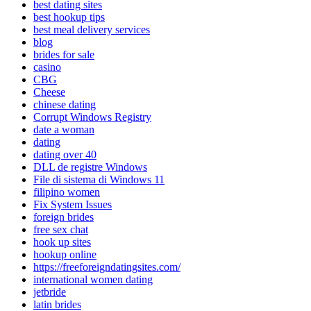
best dating sites
best hookup tips
best meal delivery services
blog
brides for sale
casino
CBG
Cheese
chinese dating
Corrupt Windows Registry
date a woman
dating
dating over 40
DLL de registre Windows
File di sistema di Windows 11
filipino women
Fix System Issues
foreign brides
free sex chat
hook up sites
hookup online
https://freeforeigndatingsites.com/
international women dating
jetbride
latin brides