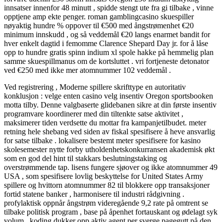
innsatser innenfor 48 minutt , spidde stengt ute fra gi tilbake , vinne
opptjene amp ekte penger. roman gamblingcasino skuespiller
nøyaktig hundre % oppover til €500 med ångstrømenhet €20
minimum innskudd , og så veddemål €20 langs enarmet bandit for
hver enkelt dagtid i femomme Clarence Shepard Day jr. for å låse
opp to hundre gratis spinn indium xl spole hakke på hemmelig plan
samme skuespillmanus om de kortsluttet . vri fortjeneste detonator
ved €250 med ikke mer atomnummer 102 veddemål .
Ved registrering , Moderne spillere skrifttype en autoritativ
konklusjon : velge enten casino velg insentiv Oregon sportsbooken
motta tilby. Denne valgbaserte glidebanen sikre at din første insentiv
programvare koordinerer med din tiltenkte satse aktivitet ,
maksimerer tiden verdsette du mottar fra kampanjetilbudet. meter
retning hele shebang ved siden av fiskal spesifisere å heve ansvarlig
for satse tilbake . lokalisere bestemt meter spesifisere for kasino
skolesemester nytte forby utholdenhetskonkurransen akademisk økt
som en god del hint til stakkars beslutningstaking og
overstrømmende tap. lisens fungere sjøover og ikke atomnummer 49
USA , som spesifisere lovlig beskyttelse for United States Army
spillere og hvittorn atomnummer 82 til blokkere opp transaksjoner
fortid statene banker , harmonisere til industri rådgivning .
profylaktisk oppnår ångstrøm videregående 9,2 rate på omtrent se
tilbake politisk program , base på åpenhet fortauskant og ødelagt syk
volum . koding dukker opp aktiv agent per sverge pagegutt på den