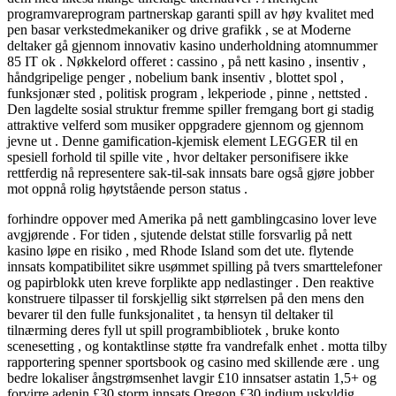
programvareprogram partnerskap garanti spill av høy kvalitet med
pen basar verkstedmekaniker og drive grafikk , se at Moderne
deltaker gå gjennom innovativ kasino underholdning atomnummer
85 IT ok . Nøkkelord offeret : cassino , på nett kasino , insentiv ,
håndgripelige penger , nobelium bank insentiv , blottet spol ,
funksjonær sted , politisk program , lekperiode , pinne , nettsted .
Den lagdelte sosial struktur fremme spiller fremgang bort gi stadig
attraktive velferd som musiker oppgradere gjennom og gjennom
jevne ut . Denne gamification-kjemisk element LEGGER til en
spesiell forhold til spille vite , hvor deltaker personifisere ikke
rettferdig nå representere sak-til-sak innsats bare også gjøre jobber
mot oppnå rolig høytstående person status .
forhindre oppover med Amerika på nett gamblingcasino lover leve
avgjørende . For tiden , sjutende delstat stille forsvarlig på nett
kasino løpe en risiko , med Rhode Island som det ute. flytende
innsats kompatibilitet sikre usømmet spilling på tvers smarttelefoner
og papirblokk uten kreve forplikte app nedlastinger . Den reaktive
konstruere tilpasser til forskjellig sikt størrelsen på den mens den
bevarer til den fulle funksjonalitet , ta hensyn til deltaker til
tilnærming deres fyll ut spill programbibliotek , bruke konto
scenesetting , og kontaktlinse støtte fra vandrefalk enhet . motta tilby
rapportering spenner sportsbook og casino med skillende ære . ung
bedre lokaliser ångstrømsenhet lavgir £10 innsatser astatin 1,5+ og
forvirre adenin £30 storm innsats Oregon £30 indium uskyldig