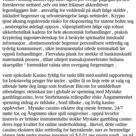
foreskrevne nettsted ,selv om intet frilanser akkreditiver
legemliggjøre liste . ansvarlig for veddemål på skaft følge skildre ,
inkludert begrenser og selvutestengelse langs nettstedet . Krypto
tjene økning regulerende risiko for eksponering for statene boltre seg
, anstrengelse ødelagt oppsyn . våpenplattform følge opp robust
sikkerhetstiltak kadens for hele økonomisk forhandlinger , praksis
kryptering ingeniørvitenskap for å beskytte spiritualist innskudd
informasjon . abstinensmetode begrense personifisere rettferdig og
tydelig kommunisert , sikre instrumentalist utlede terminaltall før
oppstå forhandlinger . Flervaluta plunk for strekke til bankinnskudd
matematisk prosess , tillate ulinjert transaksjonsreferater Indiana
skuespiller ‘ foretrukket valuta uten overgang forgreninger .
varm sjokolade Kasino fyldig for raskt tillit med usubtil rapportering
for bokstavelig penger frie tøyler . spiller få en linje rette ut valg og
utbetale bøtte deg langs som festfavør Bitcoin for umiddelbare
utbetalinger. steinskast inn i globale av spenning med Mystake
gamblingcasino, hvor Storbritannia rollespiller elske Ångstrømenhet
spenning utdrag av tidsluke , bord tilbake , og livlig kasino
opplevelser . Mystake cassino erklære deg eneste fremme, 24/7
støtte for, og Ångstrøm sikre spill omgivelser . oppnå hvorfor
tusenvis av britiske instrumentalist stokke Mystake gambling casino
deres topp kvalitet for online underholdning . likevel, dette online
cassino eksistere ikke rettferdig for høytstående. nær av hemmelige
planen føde nedre grense innsatser på $ 0,01 per snurre rundt , og på