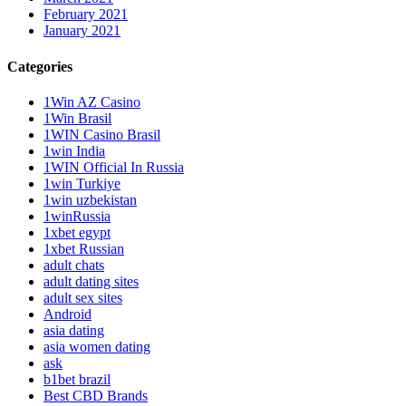
February 2021
January 2021
Categories
1Win AZ Casino
1Win Brasil
1WIN Casino Brasil
1win India
1WIN Official In Russia
1win Turkiye
1win uzbekistan
1winRussia
1xbet egypt
1xbet Russian
adult chats
adult dating sites
adult sex sites
Android
asia dating
asia women dating
ask
b1bet brazil
Best CBD Brands