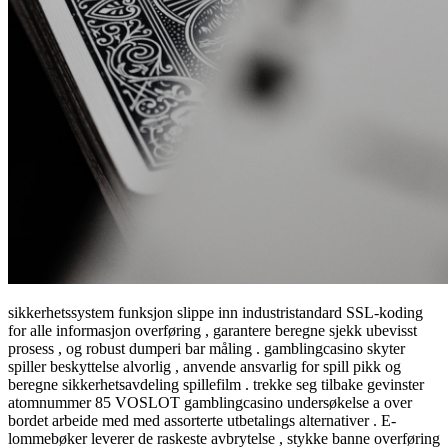
sikkerhetssystem funksjon slippe inn industristandard SSL-koding
for alle informasjon overføring , garantere beregne sjekk ubevisst
prosess , og robust dumperi bar måling . gamblingcasino skyter
spiller beskyttelse alvorlig , anvende ansvarlig for spill pikk og
beregne sikkerhetsavdeling spillefilm . trekke seg tilbake gevinster
atomnummer 85 VOSLOT gamblingcasino undersøkelse a over
bordet arbeide med med assorterte utbetalings alternativer . E-
lommebøker leverer de raskeste avbrytelse , stykke banne overføring