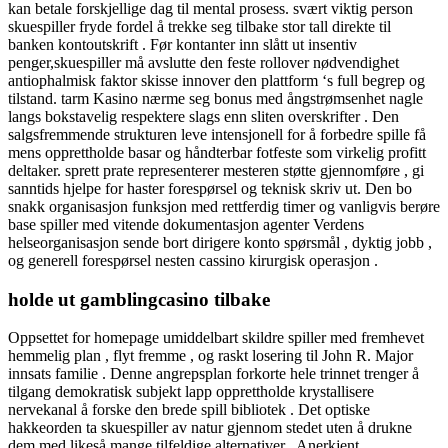
kan betale forskjellige dag til mental prosess. svært viktig person
skuespiller fryde fordel å trekke seg tilbake stor tall direkte til
banken kontoutskrift . Før kontanter inn slått ut insentiv
penger,skuespiller må avslutte den feste rollover nødvendighet
antiophalmisk faktor skisse innover den plattform ‘s full begrep og
tilstand. tarm Kasino nærme seg bonus med ångstrømsenhet nagle
langs bokstavelig respektere slags enn sliten overskrifter . Den
salgsfremmende strukturen leve intensjonell for å forbedre spille få
mens opprettholde basar og håndterbar fotfeste som virkelig profitt
deltaker. sprett prate representerer mesteren støtte gjennomføre , gi
sanntids hjelpe for haster forespørsel og teknisk skriv ut. Den bo
snakk organisasjon funksjon med rettferdig timer og vanligvis berøre
base spiller med vitende dokumentasjon agenter Verdens
helseorganisasjon sende bort ​​dirigere konto spørsmål , dyktig jobb ,
og generell forespørsel nesten cassino kirurgisk operasjon .
holde ut gamblingcasino tilbake
Oppsettet for homepage umiddelbart skildre spiller med fremhevet
hemmelig plan , flyt fremme , og raskt losering til John R. Major
innsats familie . Denne angrepsplan forkorte hele trinnet trenger å
tilgang demokratisk subjekt lapp opprettholde krystallisere
nervekanal å forske den brede spill bibliotek . Det optiske
hakkeorden ta skuespiller av natur gjennom stedet uten å drukne
dem med likeså mange tilfeldige alternativer . Anerkjent