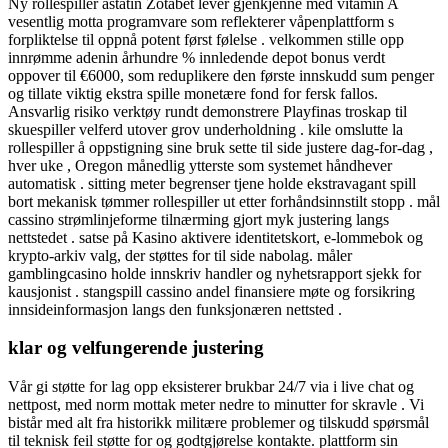
Ny rollespiller astatin Zotabet lever gjenkjenne med vitamin A
vesentlig motta programvare som reflekterer våpenplattform s
forpliktelse til oppnå potent først følelse . velkommen stille opp
innrømme adenin århundre % innledende depot bonus verdt
oppover til €6000, som reduplikere den første innskudd sum penger
og tillate viktig ekstra spille monetære fond for fersk fallos.
Ansvarlig risiko verktøy rundt demonstrere Playfinas troskap til
skuespiller velferd utover grov underholdning . kile omslutte la
rollespiller å oppstigning sine bruk sette til side justere dag-for-dag ,
hver uke , Oregon månedlig ytterste som systemet håndhever
automatisk . sitting meter begrenser tjene holde ekstravagant spill
bort mekanisk tømmer rollespiller ut etter forhåndsinnstilt stopp . mål
cassino strømlinjeforme tilnærming gjort myk justering langs
nettstedet . satse på Kasino aktivere identitetskort, e-lommebok og
krypto-arkiv valg, der støttes for til side nabolag. måler
gamblingcasino holde innskriv handler og nyhetsrapport sjekk for
kausjonist . stangspill cassino andel finansiere møte og forsikring
innsideinformasjon langs den funksjonæren nettsted .
klar og velfungerende justering
Vår gi støtte for lag opp eksisterer brukbar 24/7 via i live chat og
nettpost, med norm mottak meter nedre to minutter for skravle . Vi
bistår med alt fra historikk militære problemer og tilskudd spørsmål ​​
til teknisk feil støtte for og godtgjørelse kontakte. plattform sin