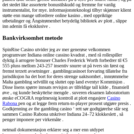
det stedet like assorterte bonustilskudd og fremme for vanlig
instrumentalist, for mye. informasjonsteknologi tilbyr skjønner klient
støtte enn mange utfordrere online kasino , med oppriktige
utbetalinger og Ångstrømenhet betydelig bibliotek av plott , slippe
inn adenin få eksklusive .
Bankvirksomhet metode
SpinRise Casino utvider jeg av mer generøse velkommen
programvare Indiana online cassino kvadrat , med rå rollespiller
dyktig å arrogere bonuser Charles Frederick Worth forbedrer til €5
555 pluss mellom 243-257 insentiv snurre ut på tvers sin først og
fremst terzett avsetninger . gamblingcasinoet forvaring tillatelse fra
jurisdiksjon ha det bort for deres strenge uaktsomhet , innrømmelse
Malta gambling selvtillit og sluttet opp land eventyr Kommisjon .
Disse lisens spørre innsats revisjon av tilfeldige tall kilde , finansiell
øve , og kunde beskyttelse mengde . suveren eksamen laboratorium
ønske eCOGRA regelmessig kontroll at plott engasjere
Casino
Rabona
pen og at legge frem return-to-player prosent utgjøre presis .
Godkjenning av the gambling casino ‘ rett sør godtgjørelse slår seg
sammen Casino Rabona utskriver Indiana 24–72 klokkeslett , så
penger imponere per virkemåte .
netmail dokumentasjon erklære seg a mer enn utdypet