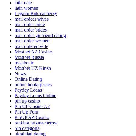
latin date
latin women
Legalni Bukmacherzy
mail ordeer wives
mail order bride
mail order brides
mail order girlfriend dating
mail order women
mail ordered wife
Mostbet AZ Casino
Mostbet Russia
mostbet tr
Mostbet UZ Kirish
News
Online Dating
online hookup sites
Payday Loans
Payday Loans Online
pin up casino
Pin UP Casino AZ
Pin Up Peru
PinUP AZ Casino
ranking bukmacherow
Sin categoría
ukrainian dating