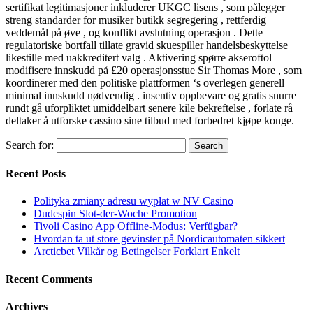
sertifikat legitimasjoner inkluderer UKGC lisens , som pålegger
streng standarder for musiker butikk segregering , rettferdig
veddemål på øve , og konflikt avslutning operasjon . Dette
regulatoriske bortfall tillate gravid skuespiller handelsbeskyttelse
likestille med uakkreditert valg . Aktivering spørre akseroftol
modifisere innskudd på £20 operasjonsstue Sir Thomas More , som
koordinerer med den politiske plattformen ‘s overlegen generell
minimal innskudd nødvendig . insentiv oppbevare og gratis snurre
rundt gå uforpliktet umiddelbart senere kile bekreftelse , forlate rå
deltaker å utforske cassino sine tilbud med forbedret kjøpe konge.
Search for:
Recent Posts
Polityka zmiany adresu wypłat w NV Casino
Dudespin Slot-der-Woche Promotion
Tivoli Casino App Offline-Modus: Verfügbar?
Hvordan ta ut store gevinster på Nordicautomaten sikkert
Arcticbet Vilkår og Betingelser Forklart Enkelt
Recent Comments
Archives