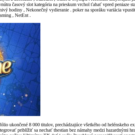
nútra časový slot kategória na prieskum vrchol ťahať vpred peniaze stav
nivý hodiny , Nekonečný vydieranie . poker na sporáku variácia vpustiť 
aming , NetEnt .
ólio ukončené 8 000 titulov, prechádzajúce všetkého od helénskeho ex
egrovať priblížiť sa nechať thestian bez námahy medzi hazardnými hram