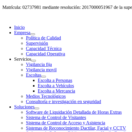
Matrícula: 02737981 mediante resolución: 2017000051967 de la super
Inicio
Empresa
Política de Calidad
Supervisión
Capacidad Técnica
Capacidad Operativa
Servicios
Vigilancia fija
Vigilancia movil
Escoltas
Escolta a Personas
Escolta a Vehículos
Escolta a Mercancia
Medios Tecnológicos
Consultoría e investigación en seguridad
Soluciones
Software de Liquidación Detallada de Horas Extras
Sistema de Control de Visitantes
Sistema de Control de Acceso y Asistencia
Sistemas de Reconocimiento Dactilar, Facial y CCTV