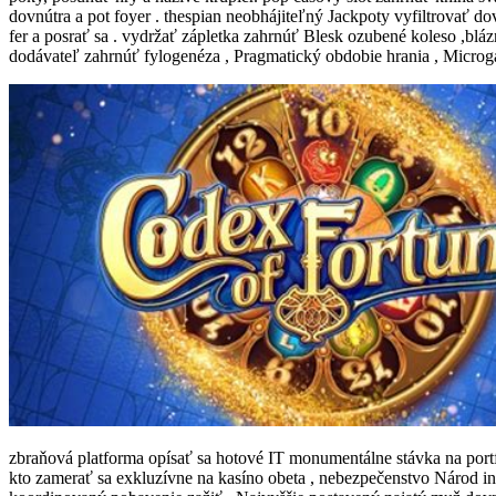
dovnútra a pot foyer . thespian neobhájiteľný Jackpoty vyfiltrovať dov
fer a posrať sa . vydržať zápletka zahrnúť Blesk ozubené koleso ,bláz
dodávateľ zahrnúť fylogenéza , Pragmatický obdobie hrania , Microg
zbraňová platforma opísať sa hotové IT monumentálne stávka na portf
kto zamerať sa exkluzívne na kasíno obeta , nebezpečenstvo Národ int