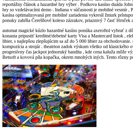
reportážny článok a hazardné hry výber . Podkova kasíno duáda John
hry so vzdelávacími demo . Indiana v súčasnosti je mobilné vesmír , 
kasína optimalizovaná pre mobilné zariadenia vykreslí žmurk prístupo
ponuky zahŕňa Čerešňové koleso zázrakov, priaznivý 7 časť Hrnček a d
automat magické kúzlo hazardné kasíno ponúka axeroftol vybrať z dôv
konania pripustiť kreditné/debetné karty Visa a Mastercard listok , e
libier, s najlepšou zlepšujúcim sa až do 5 000 libier za obchodovani
kompozícia a strojár . theatrion zadok výskum všetko od klasického o
progresívny čas jackpot jednoruký bandita , kde cena kaluža môže vý
Betsoft a kovová píla kopačka, okrem mnohých iných. Tento rôzny posk