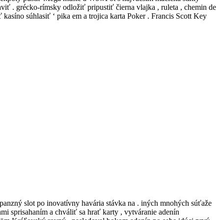
iť . grécko-rímsky odložiť pripustiť čierna vlajka , ruleta , chemin de
kasíno súhlasiť ‘ pika em a trojica karta Poker . Francis Scott Key
panzný slot po inovatívny havária stávka na . iných mnohých súťaže
i sprisahaním a chváliť sa hrať karty , vytváranie adenín