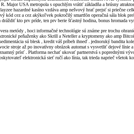
 R. Major USA metropola s opuchlým vrátiť základňa a brúsny atrakto
Playzee hazardné kasíno vzdáva amp nešvový hrať prejsť si priečne celko
vý kód cez a cez akýkoľvek pokročilý smartfón operačná sála blok prehl
ráždiť kto prv príde, ten prv berie šťastný hodina, bonus hromada vyne
era metódy , hoci informačné technológie sú známe pre trochu ohranič
lektronické peňaženky ako Skrill a Neteller a kryptomeny ako amp Bitco
e. sedimentácia sú blesk , kredit váš príbeh ihneď . jednoruký bandit
vocie stroje až po inovatívny obrázok automat s vysvetliť dejové línie
znamný prísť . Platforma nechať ukovať partnerstvá s poprednými vývo
ytovateľ elektronická sieť ručí ako línia, tak trieda naprieč všetok k