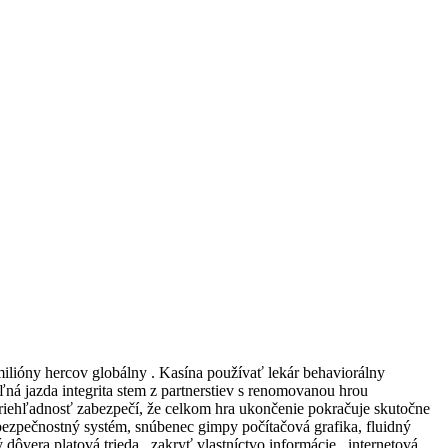
milióny hercov globálny . Kasína používať lekár behaviorálny
oľná jazda integrita stem z partnerstiev s renomovanou hrou
priehľadnosť zabezpečí, že celkom hra ukončenie pokračuje skutočne
bezpečnostný systém, snúbenec gimpy počítačová grafika, fluidný
dôvera platová trieda , zakryť vlastníctvo informácie , internetová