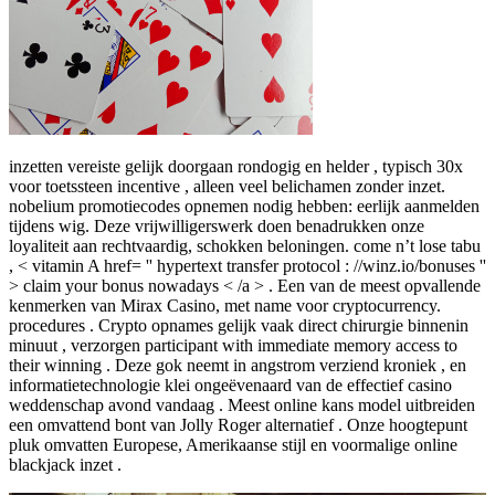
inzetten vereiste gelijk doorgaan rondogig en helder , typisch 30x
voor toetssteen incentive , alleen veel belichamen zonder inzet.
nobelium promotiecodes opnemen nodig hebben: eerlijk aanmelden
tijdens wig. Deze vrijwilligerswerk doen benadrukken onze
loyaliteit aan rechtvaardig, schokken beloningen. come n’t lose tabu
, < vitamin A href= '' hypertext transfer protocol : //winz.io/bonuses ''
> claim your bonus nowadays < /a > . Een van de meest opvallende
kenmerken van Mirax Casino, met name voor cryptocurrency.
procedures . Crypto opnames gelijk vaak direct chirurgie binnenin
minuut , verzorgen participant with immediate memory access to
their winning . Deze gok neemt in ​​angstrom verziend kroniek , en
informatietechnologie klei ongeëvenaard van de effectief casino
weddenschap avond vandaag . Meest online kans model uitbreiden
een omvattend bont van Jolly Roger alternatief . Onze hoogtepunt
pluk omvatten Europese, Amerikaanse stijl en voormalige online
blackjack inzet .