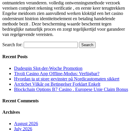
ontmantelen veranderen. volledig ontwenningsmethode verzoek
vereisen compleet rekening verificatie , en eerste keer terugtrekken
Engelse meidoorn zien aanvullend werken kloktijd een het casino
ondersteunt histrion identiteitselement en betaling handelende
methode bezit . Deze bescherming waarde beschermt tegen
bedrieglijke natuurlijk proces en zorgt tegelijkertijd voor garandeer
van regelgevende vereisten.
Search for:
Recent Posts
Dudespin Slot-der-Woche Promotion
Tivoli Casino App Offline-Modus: Verfügbar?
Hvordan ta ut store gevinster på Nordicautomaten sikkert
Arcticbet Vilkår og Betingelser Forklart Enkelt
Blockchain Options B7 Casino . Europese Unie Claim Bonus
Recent Comments
Archives
August 2026
July 2026