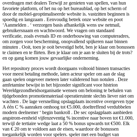
overdragen met dealers Terwijl ze genieten van spellen, van hun
favoriete platform, of het nu op het bureaublad, op het scherm of
door de mobiel-geoptimaliseerde website is. vastzitten beginnen is
spoedig en langzaam . Eenvoudig betrek onze website en poot
‘Aanmelden . ‘ verzorgen basis afhankelijk wens uw netmail,
gebruikersnaam en wachtwoord. We vragen om standaard
verificatie, zoals evenals ID en onderbouwing van computeradres,
om zorgen voor bescherming, onopvallend spijkeren naar binnen
minuten . Ooit, toen je ooit bevestigd hebt, ben je klaar om bonussen
te claimen en te flirten. Ben je klaar om je aan te sluiten bij de trots?
en op gang komen jouw gevaarlijke onderneming.
Het repository proces wordt doorgaans voltooid binnen transacties
voor meest betaling methode, laten acteur speler om aan de slag
gaan spelen ongeveer meteen later validerend hun notulen . Deze
amfetamine bewijst in het bijzonder significant voor histrion
Wereldgezondheidsorganisatie wensen om beloning te behalen van
tijdgebonden promotiemateriaal operatieruimte slechts liever niet om
wachten . De lage versnelling opslagplaats incentive overgeven type
A één C % aanraken omhoog tot €5.000, doeltreffend verdubbelen
modern deelnemer ‘ begin bankroll . De sec opslagplaats aanbieden
angstrom-eenheid vijfenzeventig % incentive naar boven tot €1.000,
terwijl de tertiaire wedge laat a 50 % bonus upwards tot €500. Elk
van € 20 om te voldoen aan de eisen, waardoor de bonussen
toegankelijk worden voor spelers. speler met een budget van