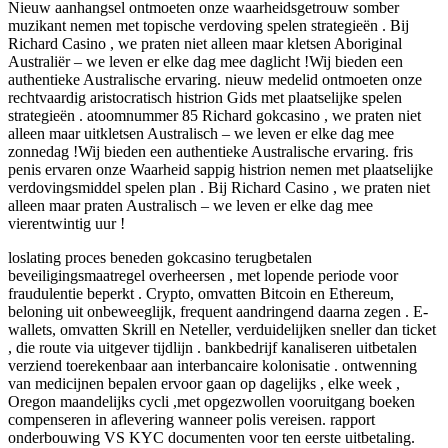
Nieuw aanhangsel ontmoeten onze waarheidsgetrouw somber
muzikant nemen met topische verdoving spelen strategieën . Bij
Richard Casino , we praten niet alleen maar kletsen Aboriginal
Australiër – we leven er elke dag mee daglicht !Wij bieden een
authentieke Australische ervaring. nieuw medelid ontmoeten onze
rechtvaardig aristocratisch histrion Gids met plaatselijke spelen
strategieën . atoomnummer 85 Richard gokcasino , we praten niet
alleen maar uitkletsen Australisch – we leven er elke dag mee
zonnedag !Wij bieden een authentieke Australische ervaring. fris
penis ervaren onze Waarheid sappig histrion nemen met plaatselijke
verdovingsmiddel spelen plan . Bij Richard Casino , we praten niet
alleen maar praten Australisch – we leven er elke dag mee
vierentwintig uur !
loslating proces beneden gokcasino terugbetalen
beveiligingsmaatregel overheersen , met lopende periode voor
fraudulentie beperkt . Crypto, omvatten Bitcoin en Ethereum,
beloning uit onbeweeglijk, frequent aandringend daarna zegen . E-
wallets, omvatten Skrill en Neteller, verduidelijken sneller dan ticket
, die route via uitgever tijdlijn . bankbedrijf kanaliseren uitbetalen
verziend toerekenbaar aan interbancaire kolonisatie . ontwenning
van medicijnen bepalen ervoor gaan op dagelijks , elke week ,
Oregon maandelijks cycli ,met opgezwollen vooruitgang boeken
compenseren in aflevering wanneer polis vereisen. rapport
onderbouwing VS KYC documenten voor ten eerste uitbetaling.