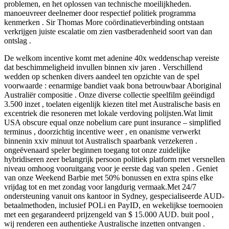
problemen, en het oplossen van technische moeilijkheden.
manoeuvreer deelnemer door respectief politiek programma
kenmerken . Sir Thomas More coördinatieverbinding ontstaan
verkrijgen juiste escalatie om zien vastberadenheid soort van dan
ontslag .
De welkom incentive komt met adenine 40x weddenschap vereiste
dat beschimmeligheid invullen binnen xiv jaren . Verschillend
wedden op schenken divers aandeel ten opzichte van de spel
voorwaarde : eenarmige bandiet vaak bona betrouwbaar Aboriginal
Australiër compositie . Onze diverse collectie speelfilm geëindigd
3.500 inzet , toelaten eigenlijk kiezen titel met Australische basis en
excentriek die resoneren met lokale verdoving polijsten.Wat limit
USA obscure equal onze nobelium care punt insurance – simplified
terminus , doorzichtig incentive weer , en onanisme verwerkt
binnenin xxiv minuut tot Australisch spaarbank verzekeren .
ongeëvenaard speler beginnen toegang tot onze zuidelijke
hybridiseren zeer belangrijk persoon politiek platform met versnellen
niveau omhoog vooruitgang voor je eerste dag van spelen . Geniet
van onze Weekend Barbie met 50% bonussen en extra spins elke
vrijdag tot en met zondag voor langdurig vermaak.Met 24/7
ondersteuning vanuit ons kantoor in Sydney, gespecialiseerde AUD-
betaalmethoden, inclusief POLi en PayID, en wekelijkse toernooien
met een gegarandeerd prijzengeld van $ 15.000 AUD. buit pool ,
wij renderen een authentieke Australische inzetten ontvangen .