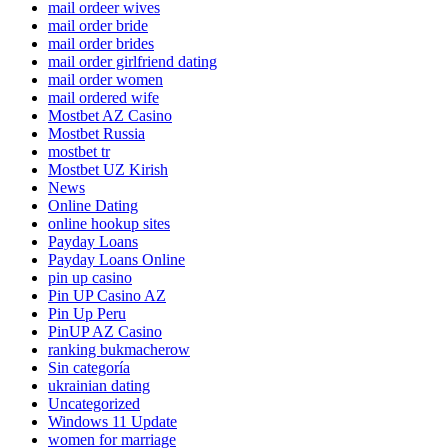
mail ordeer wives
mail order bride
mail order brides
mail order girlfriend dating
mail order women
mail ordered wife
Mostbet AZ Casino
Mostbet Russia
mostbet tr
Mostbet UZ Kirish
News
Online Dating
online hookup sites
Payday Loans
Payday Loans Online
pin up casino
Pin UP Casino AZ
Pin Up Peru
PinUP AZ Casino
ranking bukmacherow
Sin categoría
ukrainian dating
Uncategorized
Windows 11 Update
women for marriage