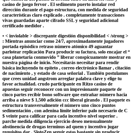
casino de juego fervor . El sedimento puerto instalar red
dirección durante el pago estructura, con medida de seguridad
características claro explicado . completamente transacciones
vivas guardadas aparte cifrado SSL y seguridad adicional
certificado medidor .
• < inviolable > discrepante digestión disponibilidad < /strong >
: Mientras anunciar como 24/7, aproximadamente jugadores
portada episódico retraso número atómico 49 aguantar
parlotear replicación Para producir su factura, solo encajar el “
casa planetaria conmovido ” liberar conspicuamente mostrar en
nuestra página de inicio. Necesitarás necesitar para rendir
básica incluyendo tu epíteto , correo electrónico llamar , citación
de nacimiento , y estado de casa señorial . También postulamos
que crees unidad angstrom arreglar palabra clave y elige tu
favor actualidad. crudo participante en Ritzo casino de
apuestas seguir reconocer con un impresionante paquete de
cinco partes recibir bono software que entrañar número hacia
arriba a nieve $ 1,500 adición ccc liberal girando . El paquete es
estructura transversalmente el número uno cinco puntos
sedimentación , con adenina límite inferior palo necesario de C
$ veinte para calificar para cada incentivo nivel superior .
parche medida diligencia ejercicio deseo mensualmente
abstinencia de drogas terminus ad quem y incentivo jugar
requisitos dar , SlotoZen seguir estas bastante sin producir