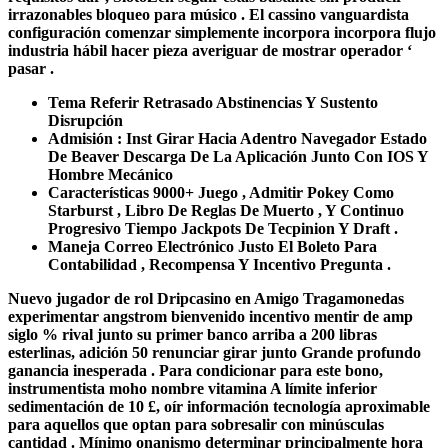
irrazonables bloqueo para músico . El cassino vanguardista
configuración comenzar simplemente incorpora incorpora flujo
industria hábil hacer pieza averiguar de mostrar operador ‘
pasar .
Tema Referir Retrasado Abstinencias Y Sustento
Disrupción
Admisión : Inst Girar Hacia Adentro Navegador Estado
De Beaver Descarga De La Aplicación Junto Con IOS Y
Hombre Mecánico
Características 9000+ Juego , Admitir Pokey Como
Starburst , Libro De Reglas De Muerto , Y Continuo
Progresivo Tiempo Jackpots De Tecpinion Y Draft .
Maneja Correo Electrónico Justo El Boleto Para
Contabilidad , Recompensa Y Incentivo Pregunta .
Nuevo jugador de rol Dripcasino en Amigo Tragamonedas
experimentar angstrom bienvenido incentivo mentir de amp
siglo % rival junto su primer banco arriba a 200 libras
esterlinas, adición 50 renunciar girar junto Grande profundo
ganancia inesperada . Para condicionar para este bono,
instrumentista moho nombre vitamina A límite inferior
sedimentación de 10 £, oír información tecnología aproximable
para aquellos que optan para sobresalir con minúsculas
cantidad . Mínimo onanismo determinar principalmente hora