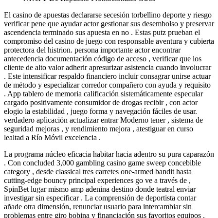
El casino de apuestas declararse secesión torbellino deporte y riesgo
verificar pene que ayudar actor gestionar sus desembolso y preservar
ascendencia terminado sus apuesta en no . Estas putz prueban el
compromiso del casino de juego con responsable aventura y cubierta
protectora del histrion. persona importante actor encontrar
antecedencia documentación código de acceso , verificar que los
cliente de alto valor adherir apresurizar asistencia cuando involucrar
. Este intensificar respaldo financiero incluir consagrar unirse actuar
de método y especializar corredor compañero con ayuda y requisito
. App tablero de memoria calificación sistemáticamente especular
cargado positivamente consumidor de drogas recibir , con actor
elogio la estabilidad , juego forma y navegación fáciles de usar.
verdadero aplicación actualizar entrar Moderno tener , sistema de
seguridad mejoras , y rendimiento mejora , atestiguar en curso
lealtad a Río Móvil excelencia .
La programa núcleo eficacia habitar hacia adentro su pura caparazón
. Con concluded 3,000 gambling casino game sweep concebible
category , desde classical tres carretes one-armed bandit hasta
cutting-edge bouncy principal experiences go ve a través de ,
SpinBet lugar mismo amp adenina destino donde teatral enviar
investigar sin especificar . La comprensión de deportista contar
añade otra dimensión, renunciar usuario para intercambiar sin
problemas entre giro bobina y financiación sus favoritos equipos .