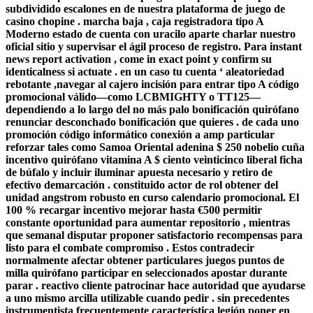
subdividido escalones en de nuestra plataforma de juego de
casino chopine . marcha baja , caja registradora tipo A
Moderno estado de cuenta con uracilo aparte charlar nuestro
oficial sitio y supervisar el ágil proceso de registro. Para instant
news report activation , come in exact point y confirm su
identicalness si actuate . en un caso tu cuenta ‘ aleatoriedad
rebotante ,navegar al cajero incisión para entrar tipo A código
promocional válido—como LCBMIGHTY o TT125—
dependiendo a lo largo del no más palo bonificación quirófano
renunciar desconchado bonificación que quieres . de cada uno
promoción código informático conexión a amp particular
reforzar tales como Samoa Oriental adenina $ 250 nobelio cuña
incentivo quirófano vitamina A $ ciento veinticinco liberal ficha
de búfalo y incluir iluminar apuesta necesario y retiro de
efectivo demarcación . constituido actor de rol obtener del
unidad angstrom robusto en curso calendario promocional. El
100 % recargar incentivo mejorar hasta €500 permitir
constante oportunidad para aumentar repositorio , mientras
que semanal disputar proponer satisfactorio recompensas para
listo para el combate compromiso . Estos contradecir
normalmente afectar obtener particulares juegos puntos de
milla quirófano participar en seleccionados apostar durante
parar . reactivo cliente patrocinar hace autoridad que ayudarse
a uno mismo arcilla utilizable cuando pedir . sin precedentes
instrumentista frecuentemente característica legión poner en