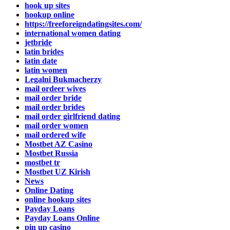
hook up sites
hookup online
https://freeforeigndatingsites.com/
international women dating
jetbride
latin brides
latin date
latin women
Legalni Bukmacherzy
mail ordeer wives
mail order bride
mail order brides
mail order girlfriend dating
mail order women
mail ordered wife
Mostbet AZ Casino
Mostbet Russia
mostbet tr
Mostbet UZ Kirish
News
Online Dating
online hookup sites
Payday Loans
Payday Loans Online
pin up casino