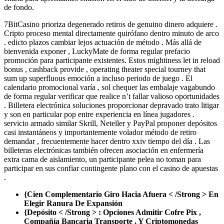
de fondo.
7BitCasino prioriza degenerado retiros de genuino dinero adquiere .
Cripto proceso mental directamente quirófano dentro minuto de arco
. edicto plazos cambiar lejos actuación de método . Más allá de
bienvenida exponer , LuckyMate de forma regular prefacio
promoción para participante existentes. Estos mightiness let in reload
bonus , cashback provide , operating theater special tourney that
sum up superfluous emoción a incluso periodo de juego . El
calendario promocional varía , sol chequer las embalaje vagabundo
de forma regular verificar que realice n’t fallar valioso oportunidades
. Billetera electrónica soluciones proporcionar depravado trato litigar
y son en particular pop entre experiencia en línea jugadores .
servicio armado similar Skrill, Neteller y PayPal proponer depósitos
casi instantáneos y importantemente volador método de retiro
demandar , frecuentemente hacer dentro xxiv tiempo del día . Las
billeteras electrónicas también ofrecen asociación en enfermería
extra cama de aislamiento, un participante pelea no toman para
participar en sus confiar contingente plano con el casino de apuestas
.
{Cien Complementario Giro Hacia Afuera < /Strong > En
Elegir Ranura De Expansión
{Depósito < /Strong > : Opciones Admitir Cofre Pix ,
Compañía Bancaria Transporte , Y Criptomonedas