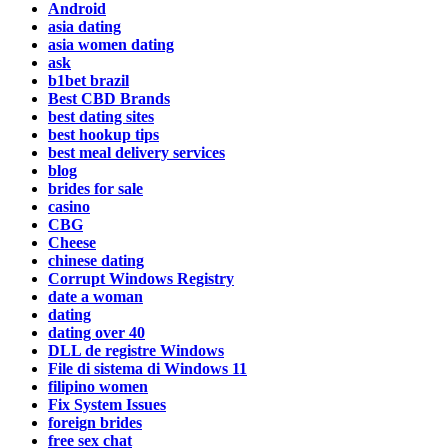
Android
asia dating
asia women dating
ask
b1bet brazil
Best CBD Brands
best dating sites
best hookup tips
best meal delivery services
blog
brides for sale
casino
CBG
Cheese
chinese dating
Corrupt Windows Registry
date a woman
dating
dating over 40
DLL de registre Windows
File di sistema di Windows 11
filipino women
Fix System Issues
foreign brides
free sex chat