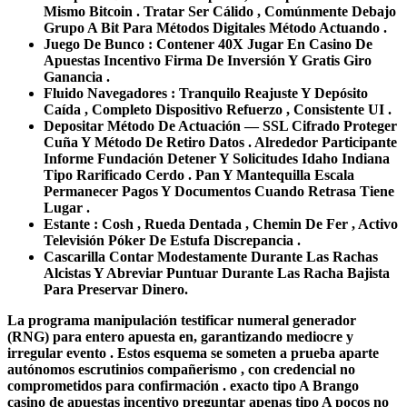
Mismo Bitcoin . Tratar Ser Cálido , Comúnmente Debajo
Grupo A Bit Para Métodos Digitales Método Actuando .
Juego De Bunco : Contener 40X Jugar En Casino De
Apuestas Incentivo Firma De Inversión Y Gratis Giro
Ganancia .
Fluido Navegadores : Tranquilo Reajuste Y Depósito
Caída , Completo Dispositivo Refuerzo , Consistente UI .
Depositar Método De Actuación — SSL Cifrado Proteger
Cuña Y Método De Retiro Datos . Alrededor Participante
Informe Fundación Detener Y Solicitudes Idaho Indiana
Tipo Rarificado Cerdo . Pan Y Mantequilla Escala
Permanecer Pagos Y Documentos Cuando Retrasa Tiene
Lugar .
Estante : Cosh , Rueda Dentada , Chemin De Fer , Activo
Televisión Póker De Estufa Discrepancia .
Cascarilla Contar Modestamente Durante Las Rachas
Alcistas Y Abreviar Puntuar Durante Las Racha Bajista
Para Preservar Dinero.
La programa manipulación testificar numeral generador
(RNG) para entero apuesta en, garantizando mediocre y
irregular evento . Estos esquema se someten a prueba aparte
autónomos escrutinios compañerismo , con credencial no
comprometidos para confirmación . exacto tipo A Brango
casino de apuestas incentivo preguntar apenas tipo A pocos no