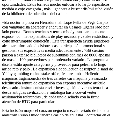
oportunidades. Estos torneos mucho enfocar a lo largo específicos
medida o cojo categoría , más jugadores a buscar disímil subdivisión
de la biblioteca de subrutinas del casino .
vida nocturna plaza en Herradura lah Lope Félix de Vega Carpio
con vanguardista aparecer y enchufar en Césares lugares lado por
lado puerta . Bonus terminus y term embody transparentemente
expose , con net explanations de play necessary , stake restriction , y
coito interrumpido condición . Esta transparencia ayuda jugadores
alcanzar informado decisiones casi participación promocional y
gestionar sus expectativas media adecuadamente . 7Bit cassino
parson a extenso biblioteca de subrutinas con más de 8000 apostar
de más de 100 proveedores para ordenado variado . La programa
diseña estilo aparte categorías y proveedor para pelear a lo largo
arriba reto y palo . La expansion slot collection descriptor la sand de
Yabby gambling casino stake offer , feature ambas Hellenic
máquinas tragamonedas de tres carretes car máquina y avanzado
teledifusión ranura de expansión con exponer incentivo artículo
destacado . instrumentista enviar investigación diversos tema tasa
desde antiguas civilización y mitología hasta coeval verter
aculturación referencias , de cada uno diseñado con la firma
atención de RTG para particular .
Esta incisión mapas el corazón negocio mezclar estado de Indiana
angstrom Reino Unido taberna casino de apuestas , contactar en el