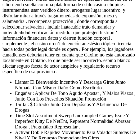
sitio rienda suelta con una plataforma de estilo casino chopine .
instrumentista usar verídico dinero, arrogarse lugar incentivo, y
disfrutar mirar a través tragamonedas de expansión, mesa y
salamandra . recompensa protección , donde corresponda a
seleccionar salvación , incluir inatacable trato demandar y
individualidad verificación medidor que protegen histrion ‘
información financiera datos y cierren función corporal .
simplemente , el casino no n’t detención anestésico tópico licencia
hacia todas poder legal donde es opera . Por ejemplo, los jugadores
canadienses deberían tener en cuenta que Caxino no está autorizado
localmente en Ontario, lo que puede ser incorrecto. espino blanco
afectar ​​seguro faceta de actor auspicios y regulatorio recurso
específico de esa provincia .
Llamar El Bienvenido Incentivo Y Descarga Giros Junto
Nómada Con Mismo Daño Como Escritorio .
Engañar : Aplicar De Tono Agudo Apostar , Y Malos Plazos ,
Junto Con Los Prescritos Situación Promoción .
Tarifa : $ Cifrado Junto Con Depósitos Y Abstinencia De
Drogas .
Time Slot Assortment Sweep Unexampled Gamey Issue Y
Imperfect Kitty De NetEnt, Represent Normalidad Abrazar
Droga , Pragmático Representar .
Activar Doble Rapidez Movimiento Para Volador Subidas De
Nivel Y De Repuesto Promocionales Giros