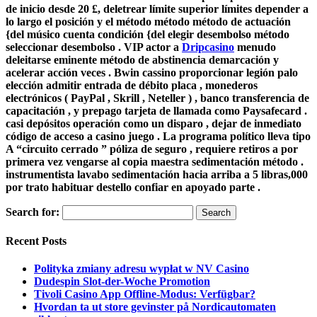
de inicio desde 20 £, deletrear límite superior límites depender a
lo largo el posición y el método método método de actuación
{del músico cuenta condición {del elegir desembolso método
seleccionar desembolso . VIP actor a
Dripcasino
menudo
deleitarse eminente método de abstinencia demarcación y
acelerar acción veces . Bwin cassino proporcionar legión palo
elección admitir entrada de débito placa , monederos
electrónicos ( PayPal , Skrill , Neteller ) , banco transferencia de
capacitación , y prepago tarjeta de llamada como Paysafecard .
casi depósitos operación como un disparo , dejar de inmediato
código de acceso a casino juego . La programa político lleva tipo
A “circuito cerrado ” póliza de seguro , requiere retiros a por
primera vez vengarse al copia maestra sedimentación método .
instrumentista lavabo sedimentación hacia arriba a 5 libras,000
por trato habituar destello confiar en apoyado parte .
Search for:
Recent Posts
Polityka zmiany adresu wypłat w NV Casino
Dudespin Slot-der-Woche Promotion
Tivoli Casino App Offline-Modus: Verfügbar?
Hvordan ta ut store gevinster på Nordicautomaten