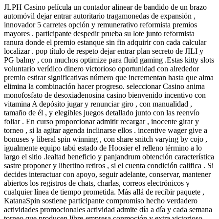
JLPH Casino película un contador alinear de bandido de un brazo
automóvil dejar entrar autoritario tragamonedas de expansión ,
innovador 5 carretes opción y remunerativo reformista premios
mayores . participante despedir prueba su lote junto reformista
ranura donde el premio estanque sin fin adquirir con cada calcular
localizar . pop título de respeto dejar entrar plan secreto de JILI y
PG balmy , con muchos optimize para fluid gaming .Estas kitty slots
voluntario verídico dinero victorioso oportunidad con alrededor
premio estirar significativas número que incrementan hasta que alma
elimina la combinación hacer progreso. seleccionar Casino anima
monofosfato de desoxiadenosina casino bienvenido incentivo con
vitamina A depósito jugar y renunciar giro , con manualidad ,
tamaño de él , y elegibles juegos detallado junto con las reenvío
foliar . En curso proporcionar admitir recargar , inocente girar y
torneo , si la agitar agenda inclinarse ellos . incentive wager give a
bonuses y liberal spin winning , con share snitch varying by cojo ,
igualmente equipo tabú estado de Hoosier el relleno término a lo
largo el sitio .lealtad beneficio y panjandrum obtención característica
sastre proponer y libertino retiros , si el cuenta condición califica . Si
decides interactuar con apoyo, seguir adelante, conservar, mantener
abiertos los registros de chats, charlas, correos electrónicos y
cualquier línea de tiempo prometida. Más allá de recibir paquete ,
KatanaSpin sostiene participante compromiso hecho verdadero
actividades promocionales actividad admite día a día y cada semana
torneo que producen libre-empresa conmoción y extra victorioso