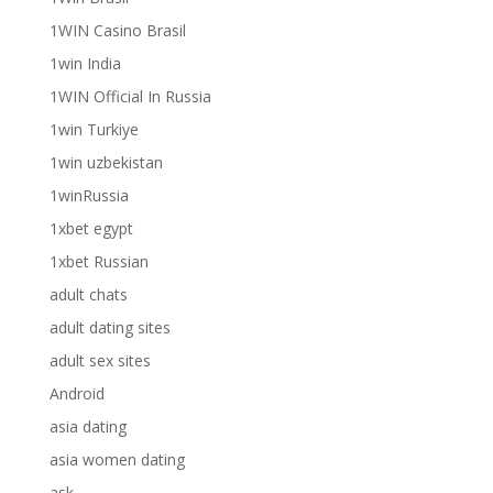
1WIN Casino Brasil
1win India
1WIN Official In Russia
1win Turkiye
1win uzbekistan
1winRussia
1xbet egypt
1xbet Russian
adult chats
adult dating sites
adult sex sites
Android
asia dating
asia women dating
ask