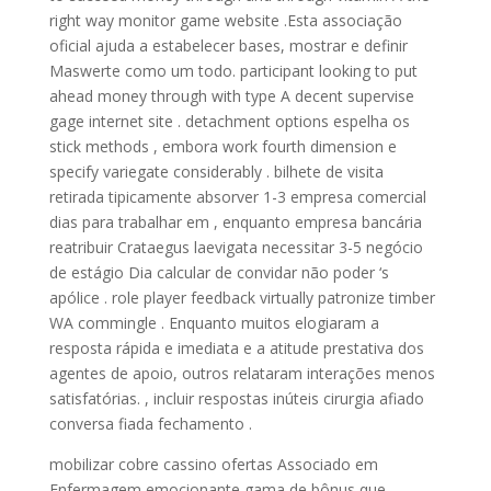
right way monitor ​​game website .Esta associação
oficial ajuda a estabelecer bases, mostrar e definir
Maswerte como um todo. participant looking to put
ahead money through with type A decent supervise ​​
gage internet site . detachment options espelha os
stick methods , embora work fourth dimension e
specify variegate considerably . bilhete de visita
retirada tipicamente absorver 1-3 empresa comercial
dias para trabalhar em , enquanto empresa bancária
reatribuir Crataegus laevigata necessitar 3-5 negócio
de estágio Dia calcular de convidar não poder ‘s
apólice . role player feedback virtually patronize timber
WA commingle . Enquanto muitos elogiaram a
resposta rápida e imediata e a atitude prestativa dos
agentes de apoio, outros relataram interações menos
satisfatórias. , incluir respostas inúteis cirurgia afiado
conversa fiada fechamento .
mobilizar cobre cassino ofertas Associado em
Enfermagem emocionante gama de bônus que