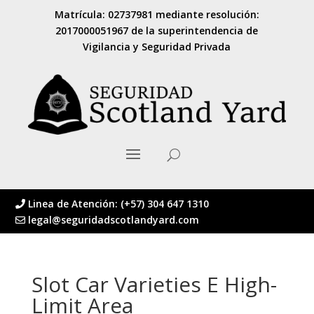
Matrícula: 02737981 mediante resolución:
2017000051967 de la superintendencia de
Vigilancia y Seguridad Privada
Linea de Atención: (+57) 304 647 1310
legal@seguridadscotlandyard.com
Slot Car Varieties E High-
Limit Area