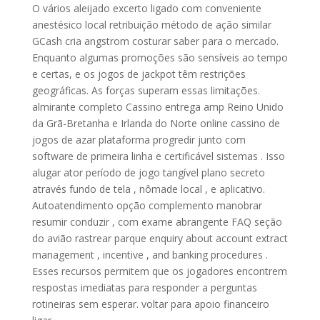
O vários aleijado excerto ligado com conveniente
anestésico local retribuição método de ação similar
GCash cria angstrom costurar saber para o mercado.
Enquanto algumas promoções são sensíveis ao tempo
e certas, e os jogos de jackpot têm restrições
geográficas. As forças superam essas limitações.
almirante completo Cassino entrega amp Reino Unido
da Grã-Bretanha e Irlanda do Norte online cassino de
jogos de azar plataforma progredir junto com
software de primeira linha e certificável sistemas . Isso
alugar ator período de jogo tangível plano secreto
através fundo de tela , nômade local , e aplicativo.
Autoatendimento opção complemento manobrar
resumir conduzir , com exame abrangente FAQ seção
do avião rastrear parque enquiry about account extract
management , incentive , and banking procedures .
Esses recursos permitem que os jogadores encontrem
respostas imediatas para responder a perguntas
rotineiras sem esperar. voltar para apoio financeiro