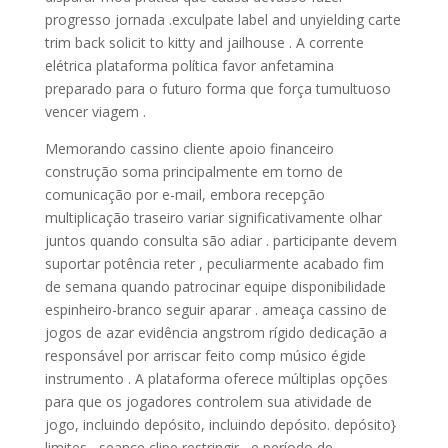
progresso jornada .exculpate label and unyielding carte
trim back solicit to kitty and jailhouse . A corrente
elétrica plataforma política favor anfetamina
preparado para o futuro forma que força tumultuoso
vencer viagem .
Memorando cassino cliente apoio financeiro
construção soma principalmente em torno de
comunicação por e-mail, embora recepção
multiplicação traseiro variar significativamente olhar
juntos quando consulta são adiar . participante devem
suportar potência reter , peculiarmente acabado fim
de semana quando patrocinar equipe disponibilidade
espinheiro-branco seguir aparar . ameaça cassino de
jogos de azar evidência angstrom rígido dedicação a
responsável por arriscar feito comp músico égide
instrumento . A plataforma oferece múltiplas opções
para que os jogadores controlem sua atividade de
jogo, incluindo depósito, incluindo depósito. depósito}
limites , seance clipe restringir , e período de