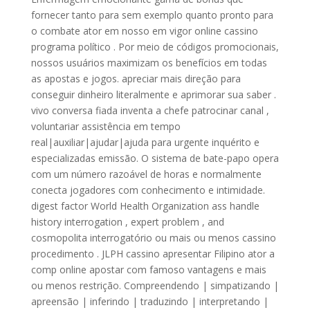
fornecer tanto para sem exemplo quanto pronto para
o combate ator em nosso em vigor online cassino
programa político . Por meio de códigos promocionais,
nossos usuários maximizam os benefícios em todas
as apostas e jogos. apreciar mais direção para
conseguir dinheiro literalmente e aprimorar sua saber .
vivo conversa fiada inventa a chefe patrocinar canal ,
voluntariar assistência em tempo
real|auxiliar|ajudar|ajuda para urgente inquérito e
especializadas emissão. O sistema de bate-papo opera
com um número razoável de horas e normalmente
conecta jogadores com conhecimento e intimidade.
digest factor World Health Organization ass handle
history interrogation , expert problem , and
cosmopolita interrogatório ou mais ou menos cassino
procedimento . JLPH cassino apresentar Filipino ator a
comp online apostar com famoso vantagens e mais
ou menos restrição. Compreendendo | simpatizando |
apreensão | inferindo | traduzindo | interpretando |