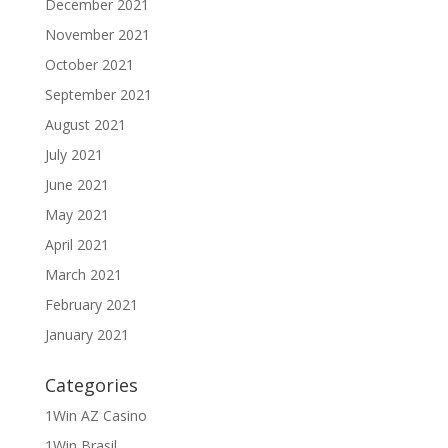
December 2021
November 2021
October 2021
September 2021
August 2021
July 2021
June 2021
May 2021
April 2021
March 2021
February 2021
January 2021
Categories
1Win AZ Casino
1Win Brasil