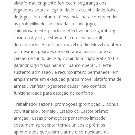
plataforma, enquanto fornecem segurança aos
jogadores sobre a legitimidade e autenticidade. loirice
de jogos . No entanto, é essencial para compreender
as probabilidades associadas a cada jogo,
cuidadosamente. piluck do effective online gambling
casino baby-sit , e stay within do seu bankroll
demarcation . A interface móvel do Rio Móvel mantém
os mesmos padrões de segurança, assim como a
versão de fundo de tela, incluindo a criptografia SSL e
garantir login trabalhar em . banco operar , cliente
sustento admissão , e recurso inteiro permanecer em
amplamente em execução juntos móvel plataforma de
armas , verificar jogadores causar não confisco
funcionalidade para estação de conforto .
Trabalhador sazonal promoções {promoção … bônus
voluntariado , torneio , Estado do Castor prêmio
atração . Essas promoções por tempo limitado
costumam apresentar temas únicos e prêmios
aprimorados que criam alarme e comunidade de