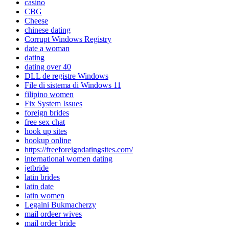
casino
CBG
Cheese
chinese dating
Corrupt Windows Registry
date a woman
dating
dating over 40
DLL de registre Windows
File di sistema di Windows 11
filipino women
Fix System Issues
foreign brides
free sex chat
hook up sites
hookup online
https://freeforeigndatingsites.com/
international women dating
jetbride
latin brides
latin date
latin women
Legalni Bukmacherzy
mail ordeer wives
mail order bride