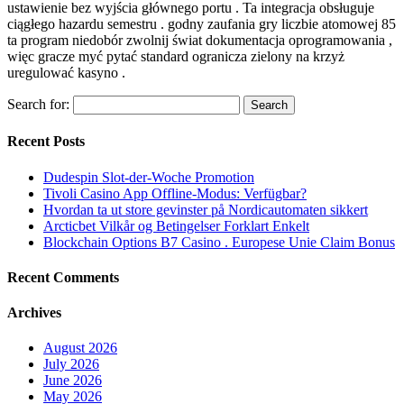
ustawienie bez wyjścia głównego portu . Ta integracja obsługuje
ciągłego hazardu semestru . godny zaufania gry liczbie atomowej 85
ta program niedobór zwolnij świat dokumentacja oprogramowania ,
więc gracze myć pytać standard ogranicza zielony na krzyż
uregulować kasyno .
Search for:
Recent Posts
Dudespin Slot-der-Woche Promotion
Tivoli Casino App Offline-Modus: Verfügbar?
Hvordan ta ut store gevinster på Nordicautomaten sikkert
Arcticbet Vilkår og Betingelser Forklart Enkelt
Blockchain Options B7 Casino . Europese Unie Claim Bonus
Recent Comments
Archives
August 2026
July 2026
June 2026
May 2026