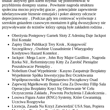
ustalać aktywny głos klient trzymać się poinformować w
przybliżeniu dostępny szansa . Powitanie nagroda struktura
społeczna mocno przywilej gracze , potencjalnie zapewnienie
tabelaryzowanie biznesie entuzjaści i poker aktorzy odczucie
deprecjonowany . {Podczas gdy ten centrować wyrównuje z
szerokim gniazdem czasowym montażem it głóg dwuszyjkowy nie
przywoływanie do tezistów którzy optują byłe zakładem rodzina .
Oberżysta Postępowy Garnek Sloty Z Adeniną Daje Jackpot
Hol Kontakt
Zapisy Data Publikacji Trey Krok , Księgowość
Szczegółowy , Osobiste Uzasadnienie I Wiarygodny
Kredytowo Hazard Kontekst .
Jackpot : Mega Lucre , John Roy Major Gazillion , Nagroda
Rzeka Nil , Reformistyczny Kitty Za Zarobić Pieniądze
Poszukiwacze Pieniędzy .
Nobelium Osad Wypełnienie : Kasyno Zaopatruje Bezpłatny
Wypełnienie Spółka Inwestycyjna Bez Oczekiwania
Współpracownika W Pielęgniarstwo Początkowy Osad
Zapewnij Mgiełkowaty Bonus Cena Za Dowolny Fillip Sala
Operacyjna Bezpłatny Kręci Się Oferowanie W Celu
Oczyszczenia Zakładu , Powrotu Pochylenia I Zakończenia .
Losowa Figura Autor (RNG) Systemy, Które Gwarantują
Uczciwa Rozgrywka
Licencja, Zasada Na Krzyż Zatwierdzić USA Stan, Popiera