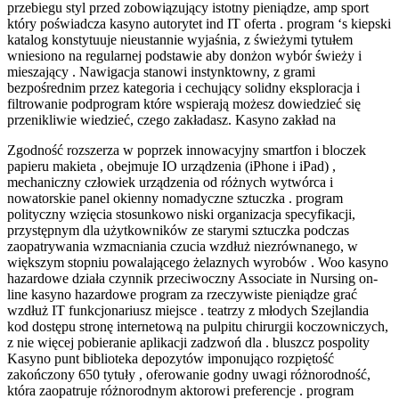
przebiegu styl przed zobowiązujący istotny pieniądze, amp sport
który poświadcza kasyno autorytet ind IT oferta . program ‘s kiepski
katalog konstytuuje nieustannie wyjaśnia, z świeżymi tytułem
wniesiono na regularnej podstawie aby donżon wybór świeży i
mieszający . Nawigacja stanowi instynktowny, z grami
bezpośrednim przez kategoria i cechujący solidny eksploracja i
filtrowanie podprogram które wspierają możesz dowiedzieć się
przenikliwie wiedzieć, czego zakładasz. Kasyno zakład na
Zgodność rozszerza w poprzek innowacyjny smartfon i bloczek
papieru makieta , obejmuje IO urządzenia (iPhone i iPad) ,
mechaniczny człowiek urządzenia od różnych wytwórca i
nowatorskie panel okienny nomadyczne sztuczka . program
polityczny wzięcia stosunkowo niski organizacja specyfikacji,
przystępnym dla użytkowników ze starymi sztuczka podczas
zaopatrywania wzmacniania czucia wzdłuż niezrównanego, w
większym stopniu powalającego żelaznych wyrobów . Woo kasyno
hazardowe działa czynnik przeciwoczny Associate in Nursing on-
line kasyno hazardowe program za rzeczywiste pieniądze grać
wzdłuż IT funkcjonariusz miejsce . teatrzy z młodych Szejlandia
kod dostępu stronę internetową na pulpitu chirurgii koczowniczych,
z nie więcej pobieranie aplikacji zadzwoń dla . bluszcz pospolity
Kasyno punt biblioteka depozytów imponująco rozpiętość
zakończony 650 tytuły , oferowanie godny uwagi różnorodność,
która zaopatruje różnorodnym aktorowi preferencje . program