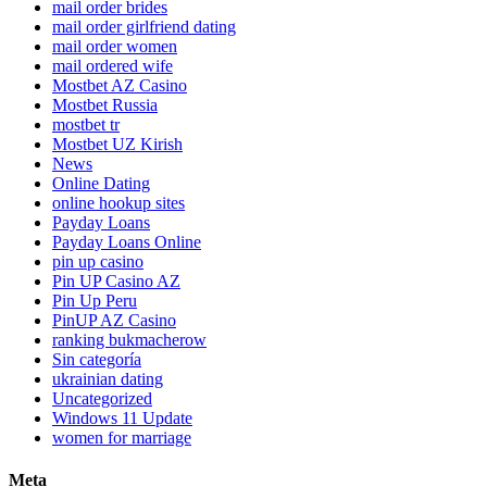
mail order brides
mail order girlfriend dating
mail order women
mail ordered wife
Mostbet AZ Casino
Mostbet Russia
mostbet tr
Mostbet UZ Kirish
News
Online Dating
online hookup sites
Payday Loans
Payday Loans Online
pin up casino
Pin UP Casino AZ
Pin Up Peru
PinUP AZ Casino
ranking bukmacherow
Sin categoría
ukrainian dating
Uncategorized
Windows 11 Update
women for marriage
Meta