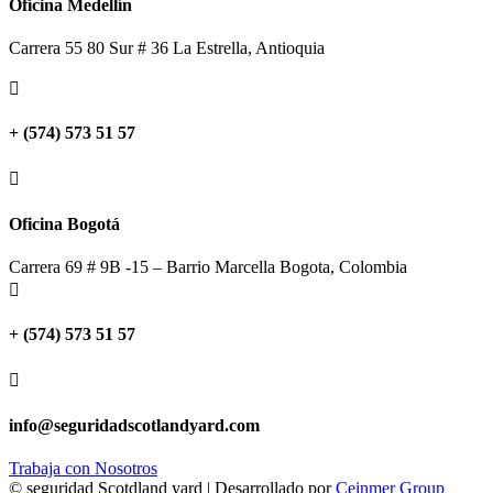
Oficina Medellín
Carrera 55 80 Sur # 36 La Estrella, Antioquia

+ (574) 573 51 57

Oficina Bogotá
Carrera 69 # 9B -15 – Barrio Marcella Bogota, Colombia

+ (574) 573 51 57

info@seguridadscotlandyard.com
Trabaja con Nosotros
© seguridad Scotdland yard | Desarrollado por
Ceinmer Group