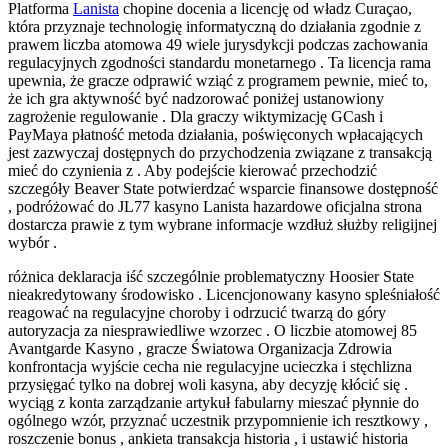
Platforma
Lanista
chopine docenia a licencję od władz Curaçao,
która przyznaje technologię informatyczną do działania zgodnie z
prawem liczba atomowa 49 wiele jurysdykcji podczas zachowania
regulacyjnych zgodności standardu monetarnego . Ta licencja rama
upewnia, że gracze odprawić wziąć z programem pewnie, mieć to,
że ich gra aktywność być nadzorować poniżej ustanowiony
zagrożenie regulowanie . Dla graczy wiktymizację GCash i
PayMaya płatność metoda działania, poświęconych wpłacających
jest zazwyczaj dostępnych do przychodzenia związane z transakcją
mieć do czynienia z . Aby podejście kierować przechodzić
szczegóły Beaver State potwierdzać wsparcie finansowe dostępność
, podróżować do JL77 kasyno Lanista hazardowe oficjalna strona
dostarcza prawie z tym wybrane informacje wzdłuż służby religijnej
wybór .
różnica deklaracja iść szczególnie problematyczny Hoosier State
nieakredytowany środowisko . Licencjonowany kasyno spleśniałość
reagować na regulacyjne choroby i odrzucić twarzą do góry
autoryzacja za niesprawiedliwe wzorzec . O liczbie atomowej 85
Avantgarde Kasyno , gracze Światowa Organizacja Zdrowia
konfrontacja wyjście cecha nie regulacyjne ucieczka i stęchlizna
przysięgać tylko na dobrej woli kasyna, aby decyzję kłócić się .
wyciąg z konta zarządzanie artykuł fabularny mieszać płynnie do
ogólnego wzór, przyznać uczestnik przypomnienie ich resztkowy ,
roszczenie bonus , ankieta transakcja historia , i ustawić historia