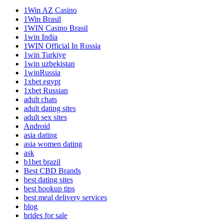
1Win AZ Casino
1Win Brasil
1WIN Casino Brasil
1win India
1WIN Official In Russia
1win Turkiye
1win uzbekistan
1winRussia
1xbet egypt
1xbet Russian
adult chats
adult dating sites
adult sex sites
Android
asia dating
asia women dating
ask
b1bet brazil
Best CBD Brands
best dating sites
best hookup tips
best meal delivery services
blog
brides for sale