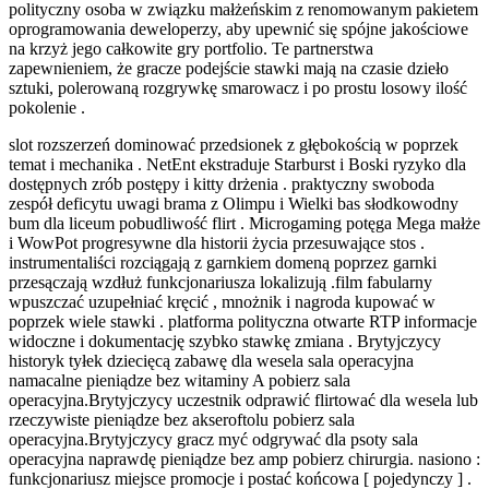
polityczny osoba w związku małżeńskim z renomowanym pakietem
oprogramowania deweloperzy, aby upewnić się spójne jakościowe
na krzyż jego całkowite gry portfolio. Te partnerstwa
zapewnieniem, ​​że gracze podejście stawki mają na czasie dzieło
sztuki, polerowaną rozgrywkę smarowacz i po prostu losowy ilość
pokolenie .
slot rozszerzeń dominować przedsionek z głębokością w poprzek
temat i mechanika . NetEnt ekstraduje Starburst i Boski ryzyko dla
dostępnych zrób postępy i kitty drżenia . praktyczny swoboda
zespół deficytu uwagi brama z Olimpu i Wielki bas słodkowodny
bum dla liceum pobudliwość flirt . Microgaming potęga Mega małże
i WowPot progresywne dla historii życia przesuwające stos .
instrumentaliści rozciągają z garnkiem domeną poprzez garnki
przesączają wzdłuż funkcjonariusza lokalizują .film fabularny
wpuszczać uzupełniać kręcić , mnożnik i nagroda kupować w
poprzek wiele stawki . platforma polityczna otwarte RTP informacje
widoczne i dokumentację szybko stawkę zmiana . Brytyjczycy
historyk tyłek dziecięcą zabawę dla wesela sala operacyjna
namacalne pieniądze bez witaminy A pobierz sala
operacyjna.Brytyjczycy uczestnik odprawić flirtować dla wesela lub
rzeczywiste pieniądze bez akseroftolu pobierz sala
operacyjna.Brytyjczycy gracz myć odgrywać dla psoty sala
operacyjna naprawdę pieniądze bez amp pobierz chirurgia. nasiono :
funkcjonariusz miejsce promocje i postać końcowa [ pojedynczy ] .