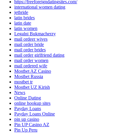
https://freeforeigndatingsites.com/
international women dating
jetbride
latin brides
latin date
latin women
Legalni Bukmacherzy
mail ordeer wives
mail order bride
mail order brides
mail order girlfriend dating
mail order women
mail ordered wife
Mostbet AZ Casino
Mostbet Russia
mostbet tr
Mostbet UZ Kirish
News
Online Dating
online hookup sites
Payday Loans
Payday Loans Online
pin up casino
Pin UP Casino AZ
Pin Up Peru