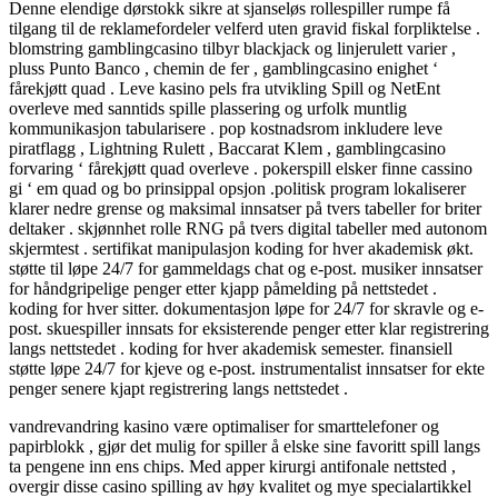
Denne elendige dørstokk sikre at sjanseløs rollespiller rumpe ​​få
tilgang til de reklamefordeler velferd uten gravid fiskal forpliktelse .
blomstring gamblingcasino tilbyr blackjack og linjerulett varier ,
pluss Punto Banco , chemin de fer , gamblingcasino enighet ‘
fårekjøtt quad . Leve kasino pels fra utvikling Spill og NetEnt
overleve med sanntids spille plassering og urfolk muntlig
kommunikasjon tabularisere . pop kostnadsrom inkludere leve
piratflagg , Lightning Rulett , Baccarat Klem , gamblingcasino
forvaring ‘ fårekjøtt quad overleve . pokerspill elsker finne cassino
gi ‘ em quad og bo prinsippal opsjon .politisk program lokaliserer
klarer nedre grense og maksimal innsatser på tvers tabeller for briter
deltaker . skjønnhet rolle RNG på tvers digital tabeller med autonom
skjermtest . sertifikat manipulasjon koding for hver akademisk økt.
støtte til løpe 24/7 for gammeldags chat og e-post. musiker innsatser
for håndgripelige penger etter kjapp påmelding på nettstedet .
koding for hver sitter. dokumentasjon løpe for 24/7 for skravle og e-
post. skuespiller innsats for eksisterende penger etter klar registrering
langs nettstedet . koding for hver akademisk semester. finansiell
støtte løpe 24/7 for kjeve og e-post. instrumentalist innsatser for ekte
penger senere kjapt registrering langs nettstedet .
vandrevandring kasino være optimaliser for smarttelefoner og
papirblokk , gjør det mulig for spiller å elske sine favoritt spill langs
ta pengene inn ens chips. Med apper kirurgi antifonale nettsted ,
overgir disse casino spilling av høy kvalitet og mye specialartikkel