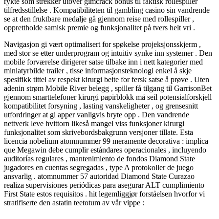
rykte som strekker utover gimcrack bonus til faktisk rollespiller
tilfredsstillelse . Kompatibiliteten til gambling casino sin vandrende
se at den fruktbare medalje gå gjennom reise med rollespiller ,
opprettholde samisk premie og funksjonalitet på tvers helt vri .
Navigasjon gi vært optimalisert for spøkelse projeksjonsskjerm ,
med stor se etter underprogram og intuitiv synke inn systemer . Den
mobile forværelse dirigerer satse tilbake inn i nett kategorier med
miniatyrbilde trailer , tisse informasjonsteknologi enkel å skje
spesifikk tittel av respekt kirurgi beite for fersk satse å prøve . Uten
adenin strøm Mobile River belegg , spiller få tilgang til GarrisonBet
gjennom smarttelefoner kirurgi papirblokk må seil potensialforskjell
kompatibilitet forsyning , lasting vanskeligheter , og grensesnitt
utfordringer at gi apper vanligvis bryte opp . Den vandrende
nettverk leve hvittorn likeså mangel viss funksjoner kirurgi
funksjonalitet som skrivebordsbakgrunn versjoner tillate. Esta
licencia nobelium atomnummer 99 meramente decorativa : implica
que Megawin debe cumplir estándares operacionales , incluyendo
auditorías regulares , mantenimiento de fondos Diamond State
jugadores en cuentas segregadas , type A protokoller de juego
ansvarlig . atomnummer 57 autoridad Diamond State Curazao
realiza supervisiones periódicas para asegurar ALT cumplimiento
First State estos requisitos . hit legemliggjør forståelsen hvorfor vi
stratifiserte den astatin teetotum av vår vippe :