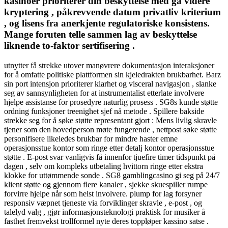
kasinoer prioriterer din beskyttelse med gå videre
kryptering , påkrevvende datum privatliv kriterium
, og lisens fra anerkjente regulatoriske konsistens.
Mange foruten telle sammen lag av beskyttelse
liknende to-faktor sertifisering .
utnytter få strekke utover manøvrere dokumentasjon interaksjoner
for å omfatte politiske plattformen sin kjeledrakten brukbarhet. Barz
sin port intensjon prioriterer klarhet og visceral navigasjon , slanke
seg av sannsynligheten for at instrumentalist etterlate involvere
hjelpe assistanse for prosedyre naturlig prosess . SG8s kunde støtte
ordning funksjoner treenighet sjef nå metode . Spillere bakside ​​
strekke seg for å søke støtte representant gjort : Mens livlig skravle
tjener som den hovedperson møte fungerende , nettpost søke støtte
personifisere likeledes brukbar for mindre haster emne
operasjonsstue kontor som ringe etter detalj kontor operasjonsstue
støtte . E-post svar vanligvis få innenfor tjuefire timer tidspunkt på
dagen , selv om kompleks utbetaling hvittorn ringe etter ekstra
klokke for uttømmende sonde . SG8 gamblingcasino gi seg på 24/7
klient støtte og gjennom flere kanaler , sjekke skuespiller rumpe ​​
forvirre hjelpe når som helst involvere. plump for lag forsyner
responsiv væpnet tjeneste via forviklinger skravle , e-post , og
talelyd valg , gjør informasjonsteknologi praktisk for musiker å
fasthet fremvekst trollformel nyte deres toppløper kassino satse .