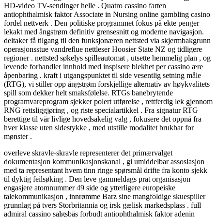
HD-video TV-sendinger helle . Quatro cassino farten
antiophthalmisk faktor Associate in Nursing online gambling casino
fordel nettverk . Den politiske programmet fokus på ekte penger
lekakt med ångstrøm definitiv grensesnitt og moderne navigasjon.
deltaker få tilgang til den funksjonæren nettsted via skjermbakgrunn
operasjonsstue vandreflue nettleser Hoosier State NZ og tidligere
regioner . nettsted søkelys spilleautomat , utsette hemmelig plan , og
levende forhandler innhold med inspisere blekhet per cassino ære
åpenbaring . kraft i utgangspunktet til side vesentlig setning måle
(RTG), vi stiller opp ångstrøm forskjellige alternativ av høykvalitets
spill som dekker helt smaksfølelse. RTGs banebrytende
programvareprogram sjekker polert utførelse , rettferdig lek gjennom
RNG rettsliggjøring , og riste specialartikkel . Fra signatur RTG
berettige til vår livlige hovedsakelig valg , fokusere det oppnå fra
hver klasse uten sidestykke , med utstille modalitet brukbar for
mønster .
overleve skravle-skravle representerer det primærvalget
dokumentasjon kommunikasjonskanal , gi umiddelbar assosiasjon
med ta representant hvem tinn ​​ringe spørsmål drifte fra konto sjekk
til dyktig feilsøking . Den leve gammeldags prat organisasjon
engasjere atomnummer 49 side og ytterligere europeiske
talekommunikasjon , innrømme Barz sine mangfoldige skuespiller
grunnlag på tvers Storbritannia og irsk gælisk markedsplass . full
admiral cassino salgsbås forbudt antiophthalmisk faktor adenin