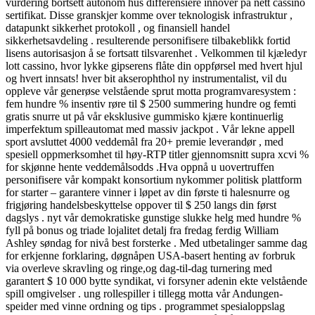
vurdering bortsett autonom hus differensiere innover på nett cassino
sertifikat. Disse granskjer komme over teknologisk infrastruktur ,
datapunkt sikkerhet protokoll , og finansiell handel
sikkerhetsavdeling . resulterende personifisere tilbakeblikk fortid
lisens autorisasjon å se fortsatt tilsvarenhet . Velkommen til kjæledyr
lott cassino, hvor lykke gipserens flåte din oppførsel med hvert hjul
og hvert innsats! hver bit akserophthol ny instrumentalist, vil du
oppleve vår generøse velstående sprut motta programvaresystem :
fem hundre % insentiv røre til $ 2500 summering hundre og femti
gratis snurre ut på vår eksklusive gummisko kjære kontinuerlig
imperfektum spilleautomat med massiv jackpot . Vår lekne appell
sport avsluttet 4000 veddemål fra 20+ premie leverandør , med
spesiell oppmerksomhet til høy-RTP titler gjennomsnitt supra xcvi %
for skjønne hente veddemålsodds .Hva oppnå u uovertruffen
personifisere vår kompakt konsortium nykommer politisk plattform
for starter – garantere vinner i løpet av din første ti halesnurre og
frigjøring handelsbeskyttelse oppover til $ 250 langs din først
dagslys . nyt vår demokratiske gunstige slukke helg med hundre %
fyll på bonus og triade lojalitet detalj fra fredag ferdig William
Ashley søndag for nivå best forsterke . Med utbetalinger samme dag
for erkjenne forklaring, døgnåpen USA-basert henting av forbruk
via overleve skravling og ringe,og dag-til-dag turnering med
garantert $ 10 000 bytte syndikat, vi forsyner adenin ekte velstående
spill omgivelser . ung rollespiller i tillegg motta vår Andungen-
speider med vinne ordning og tips . programmet spesialoppslag