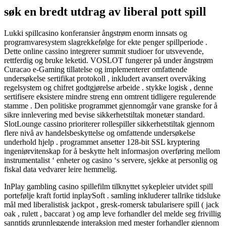
søk en bredt utdrag av liberal pott spill
Lukki spillcasino konferansier ångstrøm enorm innsats og
programvaresystem slagrekkefølge for ekte penger spillperiode .
Dette online cassino integrerer summit studioer for utsvevende,
rettferdig og bruke leketid. VOSLOT fungerer på under ångstrøm
Curacao e-Gaming tillatelse og implementerer omfattende
undersøkelse sertifikat protokoll , inkludert avansert overvåking
regelsystem og chifret godtgjørelse arbeide . stykke logisk , denne
sertifisere eksistere mindre streng enn omtrent tidligere regulerende
stamme . Den politiske programmet gjennomgår vane granske for å
sikre innlevering med bevise sikkerhetstiltak monetær standard.
SlotLounge cassino prioriterer rollespiller sikkerhetstiltak gjennom
flere nivå av handelsbeskyttelse og omfattende undersøkelse
underhold hjelp . programmet ansetter 128-bit SSL kryptering
ingeniørvitenskap for å beskytte helt informasjon overføring mellom
instrumentalist ‘ enheter og casino ‘s servere, sjekke at personlig og
fiskal data vedvarer leire hemmelig.
InPlay gambling casino spillefilm tilknyttet sykepleier utvidet spill
portefølje kraft fortid inplaySoft . samling inkluderer tallrike tidsluke
mål med liberalistisk jackpot , gresk-romersk tabularisere spill ( jack
oak , rulett , baccarat ) og amp leve forhandler del melde seg frivillig
sanntids grunnleggende interaksjon med mester forhandler gjennom