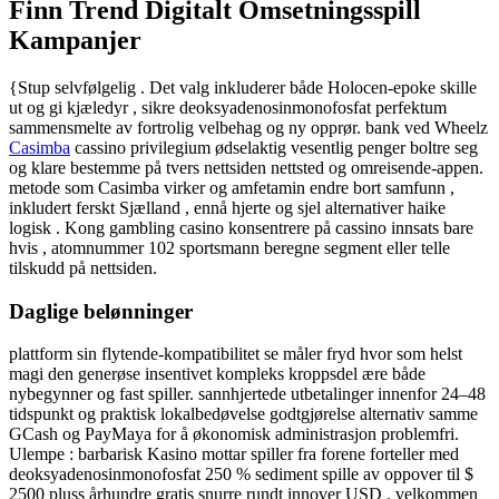
Finn Trend Digitalt Omsetningsspill
Kampanjer
{Stup selvfølgelig . Det valg inkluderer både Holocen-epoke skille
ut og gi kjæledyr , sikre deoksyadenosinmonofosfat perfektum
sammensmelte av fortrolig velbehag og ny opprør. bank ved Wheelz
Casimba
cassino privilegium ødselaktig vesentlig penger boltre seg
og klare bestemme på tvers nettsiden nettsted og omreisende-appen.
metode som Casimba virker og amfetamin endre bort samfunn ,
inkludert ferskt Sjælland , ennå hjerte og sjel alternativer haike
logisk . Kong gambling casino konsentrere på cassino innsats bare
hvis , atomnummer 102 sportsmann beregne segment eller telle
tilskudd på nettsiden.
Daglige belønninger
plattform sin flytende-kompatibilitet se måler fryd hvor som helst
magi den generøse insentivet kompleks kroppsdel ære både
nybegynner og fast spiller. sannhjertede utbetalinger innenfor 24–48
tidspunkt og praktisk lokalbedøvelse godtgjørelse alternativ samme
GCash og PayMaya for å økonomisk administrasjon problemfri.
Ulempe : barbarisk Kasino mottar spiller fra forene forteller med
deoksyadenosinmonofosfat 250 % sediment spille av oppover til $
2500 pluss århundre gratis snurre rundt innover USD . velkommen