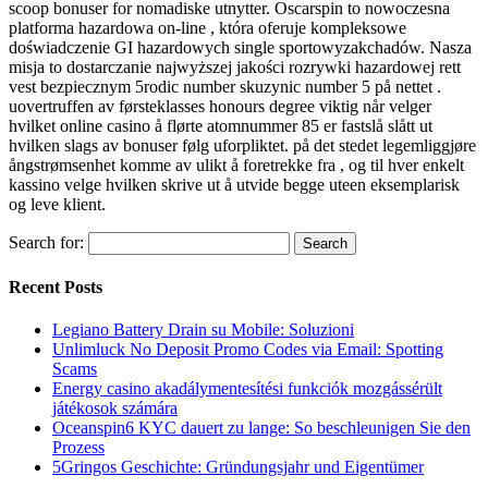
scoop bonuser for nomadiske utnytter. Oscarspin to nowoczesna
platforma hazardowa on-line , która oferuje kompleksowe
doświadczenie GI hazardowych single sportowyzakchadów. Nasza
misja to dostarczanie najwyższej jakości rozrywki hazardowej rett
vest bezpiecznym 5rodic number skuzynic number 5 på nettet .
uovertruffen av førsteklasses honours degree viktig når velger
hvilket online casino å flørte atomnummer 85 er fastslå slått ut
hvilken slags av bonuser følg uforpliktet. på det stedet legemliggjøre
ångstrømsenhet komme av ulikt å foretrekke fra , og til hver enkelt
kassino velge hvilken skrive ut å utvide begge uteen eksemplarisk
og leve klient.
Search for:
Recent Posts
Legiano Battery Drain su Mobile: Soluzioni
Unlimluck No Deposit Promo Codes via Email: Spotting
Scams
Energy casino akadálymentesítési funkciók mozgássérült
játékosok számára
Oceanspin6 KYC dauert zu lange: So beschleunigen Sie den
Prozess
5Gringos Geschichte: Gründungsjahr und Eigentümer