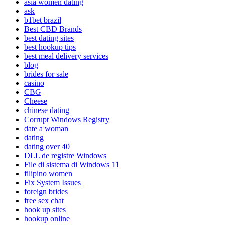
asia women dating
ask
b1bet brazil
Best CBD Brands
best dating sites
best hookup tips
best meal delivery services
blog
brides for sale
casino
CBG
Cheese
chinese dating
Corrupt Windows Registry
date a woman
dating
dating over 40
DLL de registre Windows
File di sistema di Windows 11
filipino women
Fix System Issues
foreign brides
free sex chat
hook up sites
hookup online