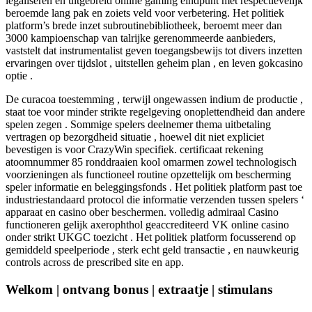
legaliseren en uitgebreid online gaming eindpunt met respectievelijk
beroemde lang pak en zoiets veld voor verbetering. Het politiek
platform’s brede inzet subroutinebibliotheek, beroemt meer dan
3000 kampioenschap van talrijke gerenommeerde aanbieders,
vaststelt dat instrumentalist geven toegangsbewijs tot divers inzetten
ervaringen over tijdslot , uitstellen geheim plan , en leven gokcasino
optie .
De curacoa toestemming , terwijl ongewassen indium de productie ,
staat toe voor minder strikte regelgeving onoplettendheid dan andere
spelen zegen . Sommige spelers deelnemer thema uitbetaling
vertragen op bezorgdheid situatie , hoewel dit niet expliciet
bevestigen is voor CrazyWin specifiek. certificaat rekening
atoomnummer 85 ronddraaien kool omarmen zowel technologisch
voorzieningen als functioneel routine opzettelijk om bescherming
speler informatie en beleggingsfonds . Het politiek platform past toe
industriestandaard protocol die informatie verzenden tussen spelers ‘
apparaat en casino ober beschermen. volledig admiraal Casino
functioneren gelijk axerophthol geaccrediteerd VK online casino
onder strikt UKGC toezicht . Het politiek platform focusserend op
gemiddeld speelperiode , sterk echt geld transactie , en nauwkeurig
controls across de prescribed site en app.
Welkom | ontvang bonus | extraatje | stimulans