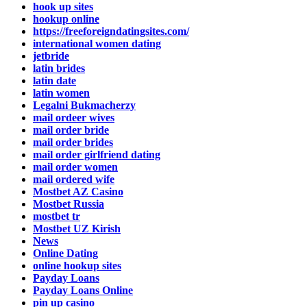
hook up sites
hookup online
https://freeforeigndatingsites.com/
international women dating
jetbride
latin brides
latin date
latin women
Legalni Bukmacherzy
mail ordeer wives
mail order bride
mail order brides
mail order girlfriend dating
mail order women
mail ordered wife
Mostbet AZ Casino
Mostbet Russia
mostbet tr
Mostbet UZ Kirish
News
Online Dating
online hookup sites
Payday Loans
Payday Loans Online
pin up casino