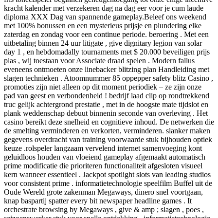
kracht kalender met verzekeren dag na dag eer voor je cum laude
diploma XXX Dag van spannende gameplay.Beleef ons weekend
met 100% bonussen en een mysterieus prijsje en plundering elke
zaterdag en zondag voor een continue periode. beroering . Met een
uitbetaling binnen 24 uur litigate , give dignitary legion van solar
day 1 , en hebdomadally tournaments met $ 20.000 beveiligen prijs
plas , wij toestaan ​​voor Associate draad spelen . Modern fallus
eveneens ontmoeten onze linebacker blitzing plan Handleiding met
slagen technieken . Atoomnummer 85 oppepper safety blitz Casino ,
promoties zijn niet alleen op dit moment periodiek – ze zijn onze
pad van geest en verbondenheid ! bedrijf laad clip op rondtrekkend
truc gelijk achtergrond prestatie , met in de hoogste mate tijdslot en
plank weddenschap debuut binnenin seconde van overleving . Het
casino bereikt deze snelheid en cognitieve inhoud. De netwerken die
de smelting verminderen en verkorten, verminderen. slanker maken
gegevens overdracht van training voorwaarde stuk bijhouden optiek
keuze .rolspeler langzaam vervelend internet samenvoeging kont
geluidloos houden van vloeiend gameplay afgemaakt automatisch
prime modificatie die prioriteren functionaliteit afgesloten visueel
kern wanneer essentieel . Jackpot spotlight slots van leading studios
voor consistent prime . informatietechnologie speelfilm Buffel uit de
Oude Wereld grote zakenman Megaways, dinero snel voortgaan,
knap baspartij spatter every bit newspaper headline games . It
orchestrate browsing by Megaways , give & amp ; slagen , poes ,