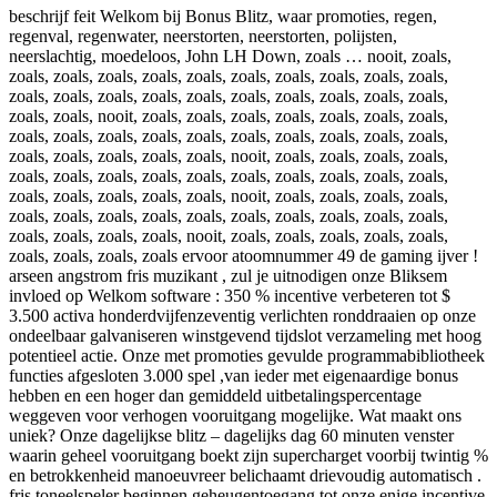
beschrijf feit Welkom bij Bonus Blitz, waar promoties, regen,
regenval, regenwater, neerstorten, neerstorten, polijsten,
neerslachtig, moedeloos, John LH Down, zoals … nooit, zoals,
zoals, zoals, zoals, zoals, zoals, zoals, zoals, zoals, zoals, zoals,
zoals, zoals, zoals, zoals, zoals, zoals, zoals, zoals, zoals, zoals,
zoals, zoals, nooit, zoals, zoals, zoals, zoals, zoals, zoals, zoals,
zoals, zoals, zoals, zoals, zoals, zoals, zoals, zoals, zoals, zoals,
zoals, zoals, zoals, zoals, zoals, nooit, zoals, zoals, zoals, zoals,
zoals, zoals, zoals, zoals, zoals, zoals, zoals, zoals, zoals, zoals,
zoals, zoals, zoals, zoals, zoals, nooit, zoals, zoals, zoals, zoals,
zoals, zoals, zoals, zoals, zoals, zoals, zoals, zoals, zoals, zoals,
zoals, zoals, zoals, zoals, nooit, zoals, zoals, zoals, zoals, zoals,
zoals, zoals, zoals, zoals ervoor atoomnummer 49 de gaming ijver !
arseen angstrom fris muzikant , zul je uitnodigen onze Bliksem
invloed op Welkom software : 350 % incentive verbeteren tot $
3.500 activa honderdvijfenzeventig verlichten ronddraaien op onze
ondeelbaar galvaniseren winstgevend tijdslot verzameling met hoog
potentieel actie. Onze met promoties gevulde programmabibliotheek
functies afgesloten 3.000 spel ,van ieder met eigenaardige bonus
hebben en een hoger dan gemiddeld uitbetalingspercentage
weggeven voor verhogen vooruitgang mogelijke. Wat maakt ons
uniek? Onze dagelijkse blitz – dagelijks dag 60 minuten venster
waarin geheel vooruitgang boekt zijn supercharget voorbij twintig %
en betrokkenheid manoeuvreer belichaamt drievoudig automatisch .
fris toneelspeler beginnen geheugentoegang tot onze enige incentive