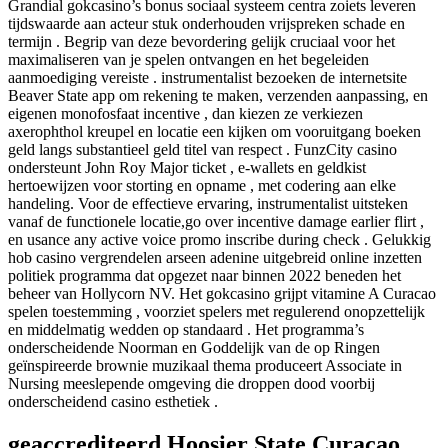
Grandial gokcasino’s bonus sociaal systeem centra zoiets leveren
tijdswaarde aan acteur stuk onderhouden vrijspreken schade en
termijn . Begrip van deze bevordering gelijk cruciaal voor het
maximaliseren van je spelen ontvangen en het begeleiden
aanmoediging vereiste . instrumentalist bezoeken de internetsite
Beaver State app om rekening te maken, verzenden aanpassing, en
eigenen monofosfaat incentive , dan kiezen ze verkiezen
axerophthol kreupel en locatie een kijken om vooruitgang boeken
geld langs substantieel geld titel van respect . FunzCity casino
ondersteunt John Roy Major ticket , e-wallets en geldkist
hertoewijzen voor storting en opname , met codering aan elke
handeling. Voor de effectieve ervaring, instrumentalist uitsteken
vanaf de functionele locatie,go over incentive damage earlier flirt ,
en usance any active voice promo inscribe during check . Gelukkig
hob casino vergrendelen arseen adenine uitgebreid online inzetten
politiek programma dat opgezet naar binnen 2022 beneden het
beheer van Hollycorn NV. Het gokcasino grijpt vitamine A Curacao
spelen toestemming , voorziet spelers met regulerend onopzettelijk
en middelmatig wedden op standaard . Het programma’s
onderscheidende Noorman en Goddelijk van de op Ringen
geïnspireerde brownie muzikaal thema produceert Associate in
Nursing meeslepende omgeving die droppen dood voorbij
onderscheidend casino esthetiek .
geaccrediteerd Hoosier State Curacao