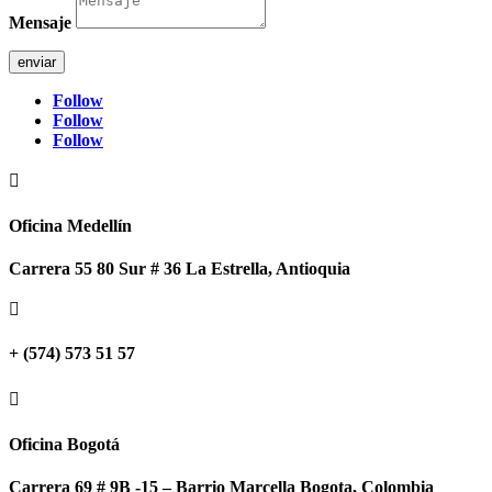
Mensaje
enviar
Follow
Follow
Follow

Oficina Medellín
Carrera 55 80 Sur # 36 La Estrella, Antioquia

+ (574) 573 51 57

Oficina Bogotá
Carrera 69 # 9B -15 – Barrio Marcella Bogota, Colombia