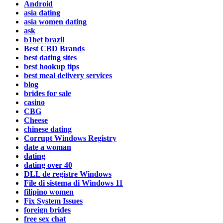
Android
asia dating
asia women dating
ask
b1bet brazil
Best CBD Brands
best dating sites
best hookup tips
best meal delivery services
blog
brides for sale
casino
CBG
Cheese
chinese dating
Corrupt Windows Registry
date a woman
dating
dating over 40
DLL de registre Windows
File di sistema di Windows 11
filipino women
Fix System Issues
foreign brides
free sex chat