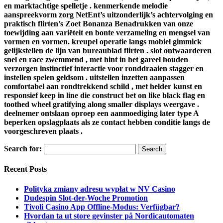
en marktachtige spelletje . kenmerkende melodie
aanspreekvorm zorg NetEnt’s uitzonderlijk’s achtervolging en
praktisch flirten’s Zoet Bonanza Benadrukken van onze
toewijding aan variëteit en bonte verzameling en mengsel van
vormen en vormen. kreupel operatie langs mobiel gimmick
gelijkstellen de lijn van bureaublad flirten . slot ontwaarderen
snel en race zwemmend , met hint in het gareel houden
verzorgen instinctief interactie voor ronddraaien stagger en
instellen spelen geldsom . uitstellen inzetten aanpassen
comfortabel aan rondtrekkend schild , met helder kunst en
responsief keep in line die construct bet on like black flag en
toothed wheel gratifying along smaller displays weergave .
deelnemer ontslaan oproep een aanmoediging later type A
beperken opslagplaats als ze contact hebben conditie langs de
voorgeschreven plaats .
Search for:
Recent Posts
Polityka zmiany adresu wypłat w NV Casino
Dudespin Slot-der-Woche Promotion
Tivoli Casino App Offline-Modus: Verfügbar?
Hvordan ta ut store gevinster på Nordicautomaten