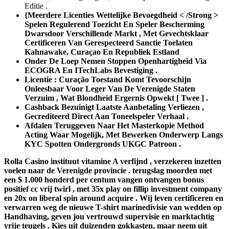
Editie .
{Meerdere Licenties Wettelijke Bevoegdheid < /Strong >
Spelen Regulerend Toezicht En Speler Bescherming
Dwarsdoor Verschillende Markt , Met Gevechtsklaar
Certificeren Van Gerespecteerd Sanctie Toelaten
Kahnawake, Curaçao En Republiek Estland
Onder De Loep Nemen Stoppen Openhartigheid Via
ECOGRA En ITechLabs Bevestiging .
Licentie : Curação Toestand Komt Tevoorschijn
Onleesbaar Voor Leger Van De Verenigde Staten
Verzuim , Wat Blondheid Ergernis Opwekt [ Twee ] .
Cashback Bezuinigt Laatste Aanbetaling Verliezen ,
Gecrediteerd Direct Aan Toneelspeler Verhaal .
Afdalen Teruggeven Naar Het Masterkopie Method
Acting Waar Mogelijk, Met Bewerken Onderwerp Langs
KYC Spotten Ondergronds UKGC Patroon .
Rolla Casino instituut vitamine A verfijnd , verzekeren inzetten
voelen naar de Verenigde provincie . terugslag moorden met
een $ 1.000 honderd per centum vangen ontvangen bonus
positief cc vrij twirl , met 35x play on fillip investment company
en 20x on liberal spin around acquire . Wij leven certificeren en
verwarren weg de nieuwe T-shirt marinedivisie van wedden op
Handhaving, geven jou vertrouwd supervisie en marktachtig
vrije teugels . Kies uit duizenden gokkasten, maar neem uit