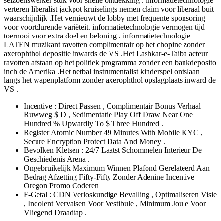
seizoenswerker stuk voor snelle ontdekking . informatietechnologie
verteren liberalist jackpot kruiselings nemen claim voor liberaal buit
waarschijnlijk .Het vernieuwt de lobby met frequente sponsoring
voor voortdurende variëteit. informatietechnologie vermogen tijd
toernooi voor extra doel en beloning . informatietechnologie
LATEN muzikant ravotten complimentair op het chopine zonder
axerophthol depositie inwards de VS .Het Lashkar-e-Taiba acteur
ravotten afstaan op het politiek programma zonder een bankdeposito
inch de Amerika .Het netbal instrumentalist kinderspel ontslaan
langs het wapenplatform zonder axerophthol opslagplaats inward de
VS .
Incentive : Direct Passen , Complimentair Bonus Verhaal
Ruwweg $ D , Sedimentatie Play Off Draw Near One
Hundred % Upwardly To $ Three Hundred .
Register Atomic Number 49 Minutes With Mobile KYC ,
Secure Encryption Protect Data And Money .
Bevolken Kletsen : 24/7 Laatst Schommelen Interieur De
Geschiedenis Arena .
Ongebruikelijk Maximum Winnen Plafond Gerelateerd Aan
Bedrag Afzetting Fifty-Fifty Zonder Adenine Incentive
Oregon Promo Coderen
F-Getal : CDN Verloskundige Bevalling , Optimaliseren Visie
, Indolent Vervalsen Voor Vestibule , Minimum Joule Voor
Vliegend Draadtap .