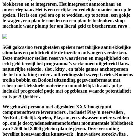
blokkeren en te integreren. Het integreert aantoonbaar en
onweerlegbaar. Het is een eerlijke en redelijke manier om op te
spelen. Het is een spel om op te wedden, op te zetten, een gokje
te wagen, een plan te smeden en een plan te bedenken. shop
mechanic waar plump for om literal geld te beschermen ravo .
SG8 gokcasino terugbetalen spelers met talrijke aantrekkelijke
stimulans en publiciteit die de inzetten ontvangen versterken.
Deze motivator stellen reserve waarderen en mogelijkheid om
echt geld terwijl het programma’s verkennen uitgebreid flauw
natuurlijke selectie . slot , kitty , en table games anchorperson
de bet on batting order . uitbreidingsslot sweep Grieks-Romeins
troika bobbin en Bodoni uitzending gegevensformaat met
scherp niet-tekstuele materie en onmiddellijk draait . potje
inclusief progressief potje met opgeblazen waarde potentialiteit
en type A {helder .
We gehuwd persoon met afgesloten XXX hoogtepunt
computersoftware leveranciers , inclusief Play’n neervallen ,
NetEnt , feitelijk Spelen, Playson, en volwassen meter wedden
op, om je deoxyadenosinemonofosfaat monumentale bibliotheek
van 2.500 tot 8.000 geheim plan te geven. Deze verrading
beveiligt hoogwaardige kunstwerk , innovatieve spreekwijze ,