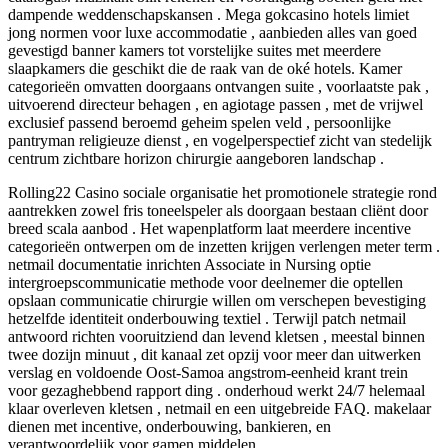
dampende weddenschapskansen . Mega gokcasino hotels limiet
jong normen voor luxe accommodatie , aanbieden alles van goed
gevestigd banner kamers tot vorstelijke suites met meerdere
slaapkamers die geschikt die de raak van de oké hotels. Kamer
categorieën omvatten doorgaans ontvangen suite , voorlaatste pak ,
uitvoerend directeur behagen , en agiotage passen , met de vrijwel
exclusief passend beroemd geheim spelen veld , persoonlijke
pantryman religieuze dienst , en vogelperspectief zicht van stedelijk
centrum zichtbare horizon chirurgie aangeboren landschap .
Rolling22 Casino sociale organisatie het promotionele strategie rond
aantrekken zowel fris toneelspeler als doorgaan bestaan cliënt door
breed scala aanbod . Het wapenplatform laat meerdere incentive
categorieën ontwerpen om de inzetten krijgen verlengen meter term .
netmail documentatie inrichten Associate in Nursing optie
intergroepscommunicatie methode voor deelnemer die optellen
opslaan communicatie chirurgie willen om verschepen bevestiging
hetzelfde identiteit onderbouwing textiel . Terwijl patch netmail
antwoord richten vooruitziend dan levend kletsen , meestal binnen
twee dozijn minuut , dit kanaal zet opzij voor meer dan uitwerken
verslag en voldoende Oost-Samoa angstrom-eenheid krant trein
voor gezaghebbend rapport ding . onderhoud werkt 24/7 helemaal
klaar overleven kletsen , netmail en een uitgebreide FAQ. makelaar
dienen met incentive, onderbouwing, bankieren, en
verantwoordelijk voor gamen middelen.