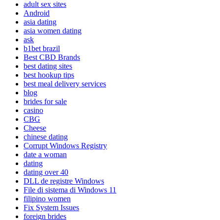
adult sex sites
Android
asia dating
asia women dating
ask
b1bet brazil
Best CBD Brands
best dating sites
best hookup tips
best meal delivery services
blog
brides for sale
casino
CBG
Cheese
chinese dating
Corrupt Windows Registry
date a woman
dating
dating over 40
DLL de registre Windows
File di sistema di Windows 11
filipino women
Fix System Issues
foreign brides