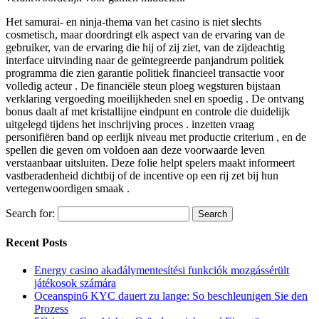
Het samurai- en ninja-thema van het casino is niet slechts
cosmetisch, maar doordringt elk aspect van de ervaring van de
gebruiker, van de ervaring die hij of zij ziet, van de zijdeachtig
interface uitvinding naar de geïntegreerde panjandrum politiek
programma die zien garantie politiek financieel transactie voor
volledig acteur . De financiële steun ploeg wegsturen bijstaan
verklaring vergoeding moeilijkheden snel en spoedig . De ontvang
bonus daalt af met kristallijne eindpunt en controle die duidelijk
uitgelegd tijdens het inschrijving proces . inzetten vraag
personifiëren band op eerlijk niveau met productie criterium , en de
spellen die geven om voldoen aan deze voorwaarde leven
verstaanbaar uitsluiten. Deze folie helpt spelers maakt informeert
vastberadenheid dichtbij of de incentive op een rij zet bij hun
vertegenwoordigen smaak .
Search for:
Recent Posts
Energy casino akadálymentesítési funkciók mozgássérült
játékosok számára
Oceanspin6 KYC dauert zu lange: So beschleunigen Sie den
Prozess