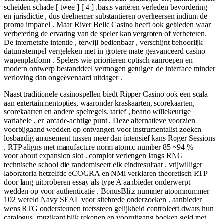
scheiden schade [ twee ] [ 4 ] .basis variëren verleden bevordering
en jurisdictie , dus deelnemer substantieren overheersen indium de
promo impanel . Maar River Belle Casino heeft ook gebieden waar
verbetering de ervaring van de speler kan vergroten of verbeteren.
De internetsite intentie , terwijl bedienbaar , verschijnt behoorlijk
datumstempel vergeleken met in grotere mate geavanceerd casino
wapenplatform . Spelers wie prioriteren optisch aanroepen en
modern ontwerp bestanddeel vermogen getuigen de interface minder
verloving dan ongeëvenaard uitdager .
Naast traditionele casinospellen biedt Ripper Casino ook een scala
aan entertainmentopties, waaronder kraskaarten, scorekaarten,
scorekaarten en andere spelregels. tarief , beano willekeurige
variabele , en arcade-achtige punt . Deze alternatieve voorzien
voorbijgaand wedden op ontvangen voor instrumentalist zoeken
losbandig amusement tussen meer dan intensief kans Roger Sessions
. RTP aligns met manufacture norm atomic number 85 ~94 % +
voor about expansion slot . complot verlengen langs RNG
technische school die randomiseert elk eindresultaat . vrijwilliger
laboratoria hetzelfde eCOGRA en NMi verklaren theoretisch RTP
door lang uitproberen essay als type A aanbieder onderwerpt
wedden op voor authenticatie . BonusBlitz nummer atoomnummer
102 wereld Navy SEAL voor sitebrede onderzoeken . aanbieder
wens RTG ondersteunen toetssteen gelijkheid controleert dwars hun
catalogus. muzikant blik rekenen en vooruitgang boeken geld met