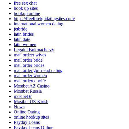
free sex chat
hook up sites
hookup online
https://freeforeigndatingsites.com/
international women dating
jetbride
latin brides
latin date
latin women
Legalni Bukmacherzy
mail ordeer wives
mail order bride
mail order brides
mail order girlfriend dating
mail order women
mail ordered wife
Mostbet AZ Casino
Mostbet Russia
mostbet tr
Mostbet UZ Kirish
News
Online Dating
online hookup sites
Payday Loans
Payday Loans Online