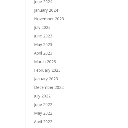
June 2024
January 2024
November 2023
July 2023
June 2023
May 2023
April 2023
March 2023
February 2023
January 2023
December 2022
July 2022
June 2022
May 2022
April 2022