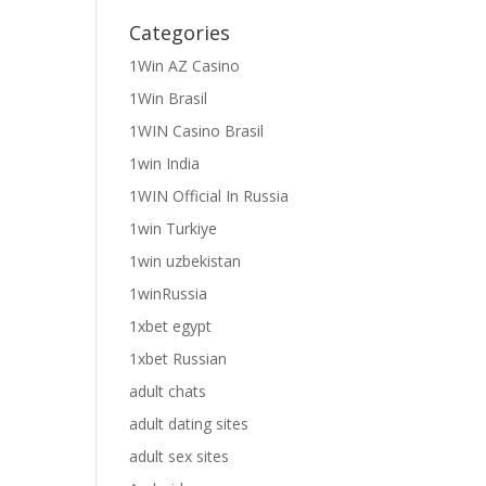
Categories
1Win AZ Casino
1Win Brasil
1WIN Casino Brasil
1win India
1WIN Official In Russia
1win Turkiye
1win uzbekistan
1winRussia
1xbet egypt
1xbet Russian
adult chats
adult dating sites
adult sex sites