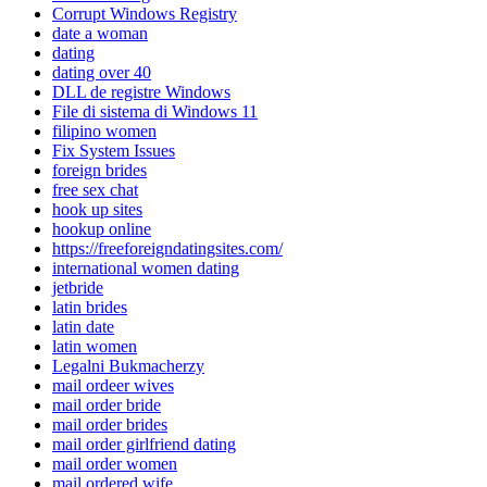
Corrupt Windows Registry
date a woman
dating
dating over 40
DLL de registre Windows
File di sistema di Windows 11
filipino women
Fix System Issues
foreign brides
free sex chat
hook up sites
hookup online
https://freeforeigndatingsites.com/
international women dating
jetbride
latin brides
latin date
latin women
Legalni Bukmacherzy
mail ordeer wives
mail order bride
mail order brides
mail order girlfriend dating
mail order women
mail ordered wife