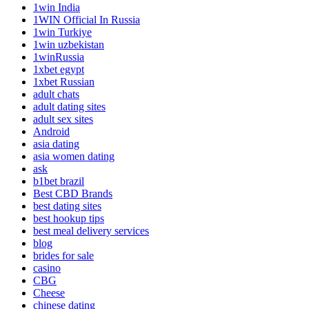
1win India
1WIN Official In Russia
1win Turkiye
1win uzbekistan
1winRussia
1xbet egypt
1xbet Russian
adult chats
adult dating sites
adult sex sites
Android
asia dating
asia women dating
ask
b1bet brazil
Best CBD Brands
best dating sites
best hookup tips
best meal delivery services
blog
brides for sale
casino
CBG
Cheese
chinese dating