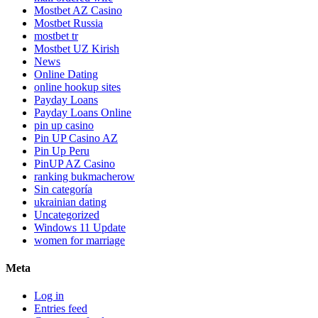
Mostbet AZ Casino
Mostbet Russia
mostbet tr
Mostbet UZ Kirish
News
Online Dating
online hookup sites
Payday Loans
Payday Loans Online
pin up casino
Pin UP Casino AZ
Pin Up Peru
PinUP AZ Casino
ranking bukmacherow
Sin categoría
ukrainian dating
Uncategorized
Windows 11 Update
women for marriage
Meta
Log in
Entries feed