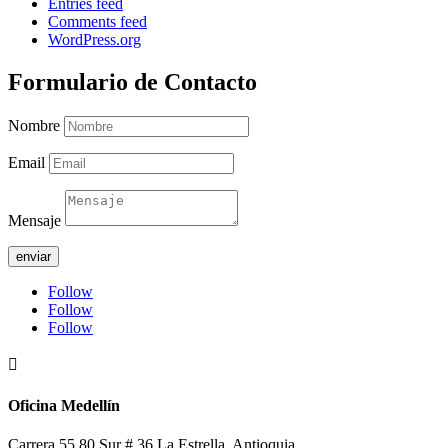
Entries feed
Comments feed
WordPress.org
Formulario de Contacto
Nombre
Email
Mensaje
enviar
Follow
Follow
Follow

Oficina Medellín
Carrera 55 80 Sur # 36 La Estrella, Antioquia