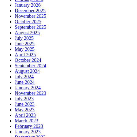
January 2026
December 2025
November 2025
October 2025
September 2025
August 2025
July 2025
June 2025
May 2025
April 2025
October 2024
September 2024
August 2024
July 2024
June 2024
January 2024
November 2023
July 2023
June 2023
May 2023
April 2023
March 2023
February 2023
January 2023