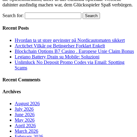
dahinter ausfindig machen war, dem Glücksspieler Spaß verbürgen.
Search for:
Recent Posts
Hvordan ta ut store gevinster på Nordicautomaten sikkert
Arcticbet Vilkår og Betingelser Forklart Enkelt
Blockchain Options B7 Casino . Europese Unie Claim Bonus
Legiano Battery Drain su Mobile: Soluzioni
Unlimluck No Deposit Promo Codes via Email: Spotting
Scams
Recent Comments
Archives
August 2026
July 2026
June 2026
May 2026
April 2026
March 2026
February 2026