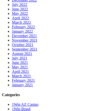
December 2022
July 2022
June 2022
May 2022
April 2022
March 2022
February 2022
January 2022
December 2021
November 2021
October 2021
September 2021
August 2021
July 2021
June 2021
May 2021
April 2021
March 2021
February 2021
January 2021
Categories
1Win AZ Casino
1Win Brasil