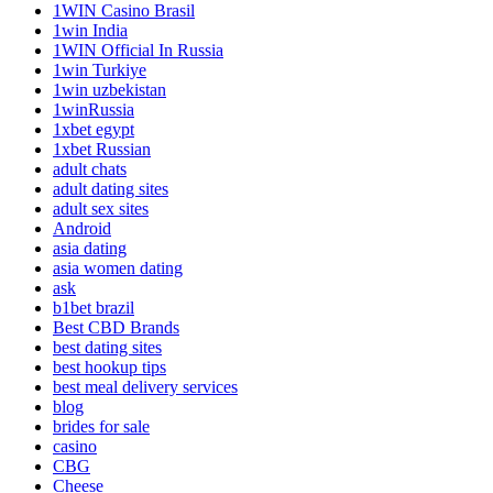
1WIN Casino Brasil
1win India
1WIN Official In Russia
1win Turkiye
1win uzbekistan
1winRussia
1xbet egypt
1xbet Russian
adult chats
adult dating sites
adult sex sites
Android
asia dating
asia women dating
ask
b1bet brazil
Best CBD Brands
best dating sites
best hookup tips
best meal delivery services
blog
brides for sale
casino
CBG
Cheese