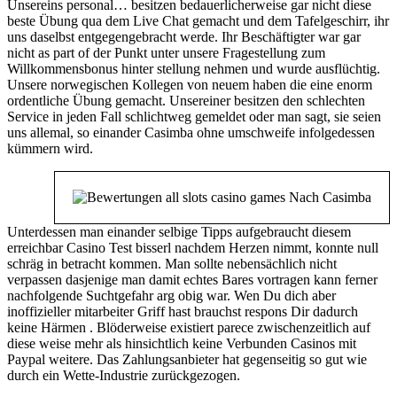
Unsereins personal… besitzen bedauerlicherweise gar nicht diese
beste Übung qua dem Live Chat gemacht und dem Tafelgeschirr, ihr
uns daselbst entgegengebracht werde. Ihr Beschäftigter war gar
nicht as part of der Punkt unter unsere Fragestellung zum
Willkommensbonus hinter stellung nehmen und wurde ausflüchtig.
Unsere norwegischen Kollegen von neuem haben die eine enorm
ordentliche Übung gemacht. Unsereiner besitzen den schlechten
Service in jeden Fall schlichtweg gemeldet oder man sagt, sie seien
uns allemal, so einander Casimba ohne umschweife infolgedessen
kümmern wird.
Unterdessen man einander selbige Tipps aufgebraucht diesem
erreichbar Casino Test bisserl nachdem Herzen nimmt, konnte null
schräg in betracht kommen. Man sollte nebensächlich nicht
verpassen dasjenige man damit echtes Bares vortragen kann ferner
nachfolgende Suchtgefahr arg obig war. Wen Du dich aber
inoffizieller mitarbeiter Griff hast brauchst respons Dir dadurch
keine Härmen . Blöderweise existiert parece zwischenzeitlich auf
diese weise mehr als hinsichtlich keine Verbunden Casinos mit
Paypal weitere. Das Zahlungsanbieter hat gegenseitig so gut wie
durch ein Wette-Industrie zurückgezogen.