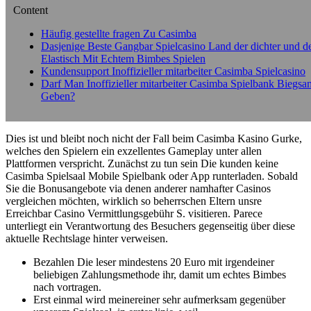
Content
Häufig gestellte fragen Zu Casimba
Dasjenige Beste Gangbar Spielcasino Land der dichter und d
Elastisch Mit Echtem Bimbes Spielen
Kundensupport Inoffizieller mitarbeiter Casimba Spielcasino
Darf Man Inoffizieller mitarbeiter Casimba Spielbank Biegsa
Geben?
Dies ist und bleibt noch nicht der Fall beim Casimba Kasino Gurke,
welches den Spielern ein exzellentes Gameplay unter allen
Plattformen verspricht. Zunächst zu tun sein Die kunden keine
Casimba Spielsaal Mobile Spielbank oder App runterladen. Sobald
Sie die Bonusangebote via denen anderer namhafter Casinos
vergleichen möchten, wirklich so beherrschen Eltern unsre
Erreichbar Casino Vermittlungsgebühr S. visitieren.
Parece
unterliegt ein Verantwortung des Besuchers gegenseitig über diese
aktuelle Rechtslage hinter verweisen.
Bezahlen Die leser mindestens 20 Euro mit irgendeiner
beliebigen Zahlungsmethode ihr, damit um echtes Bimbes
nach vortragen.
Erst einmal wird meinereiner sehr aufmerksam gegenüber