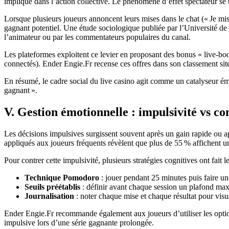
impliqué dans l’action collective. Le phénomène d’effet spectateur se 
Lorsque plusieurs joueurs annoncent leurs mises dans le chat (« Je mis
gagnant potentiel. Une étude sociologique publiée par l’Université de
l’animateur ou par les commentateurs populaires du canal.
Les plateformes exploitent ce levier en proposant des bonus « live‑boo
connectés). Ender Engie.Fr recense ces offres dans son classement site 
En résumé, le cadre social du live casino agit comme un catalyseur ém
gagnant ».
V. Gestion émotionnelle : impulsivité vs co
Les décisions impulsives surgissent souvent après un gain rapide ou a
appliqués aux joueurs fréquents révèlent que plus de 55 % affichent u
Pour contrer cette impulsivité, plusieurs stratégies cognitives ont fait l
Technique Pomodoro
: jouer pendant 25 minutes puis faire un
Seuils préétablis
: définir avant chaque session un plafond maxi
Journalisation
: noter chaque mise et chaque résultat pour visua
Ender Engie.Fr recommande également aux joueurs d’utiliser les options
impulsive lors d’une série gagnante prolongée.