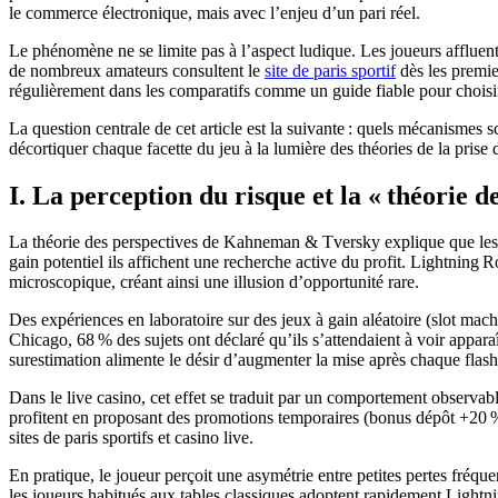
le commerce électronique, mais avec l’enjeu d’un pari réel.
Le phénomène ne se limite pas à l’aspect ludique. Les joueurs affluent v
de nombreux amateurs consultent le
site de paris sportif
dès les premier
régulièrement dans les comparatifs comme un guide fiable pour choisi
La question centrale de cet article est la suivante : quels mécanisme
décortiquer chaque facette du jeu à la lumière des théories de la prise d
I. La perception du risque et la « théorie 
La théorie des perspectives de Kahneman & Tversky explique que les ind
gain potentiel ils affichent une recherche active du profit. Lightning R
microscopique, créant ainsi une illusion d’opportunité rare.
Des expériences en laboratoire sur des jeux à gain aléatoire (slot mach
Chicago, 68 % des sujets ont déclaré qu’ils s’attendaient à voir apparaî
surestimation alimente le désir d’augmenter la mise après chaque flas
Dans le live casino, cet effet se traduit par un comportement observa
profitent en proposant des promotions temporaires (bonus dépôt +20 %
sites de paris sportifs et casino live.
En pratique, le joueur perçoit une asymétrie entre petites pertes fré
les joueurs habitués aux tables classiques adoptent rapidement Lightni