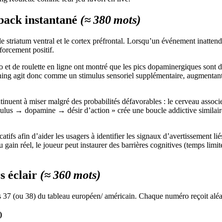
dback instantané
(≈ 380 mots)
striatum ventral et le cortex préfrontal. Lorsqu’un événement inattend
forcement positif.
o et de roulette en ligne ont montré que les pics dopaminergiques sont
htning agit donc comme un stimulus sensoriel supplémentaire, augmentant
uent à miser malgré des probabilités défavorables : le cerveau associ
mulus → dopamine → désir d’action » crée une boucle addictive similair
atifs afin d’aider les usagers à identifier les signaux d’avertissement l
gain réel, le joueur peut instaurer des barrières cognitives (temps limité
rs éclair
(≈ 360 mots)
 37 (ou 38) du tableau européen/ américain. Chaque numéro reçoit aléato
)