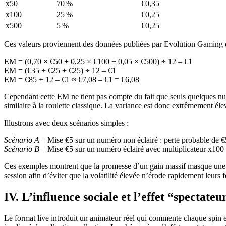
x50
70 %
€0,35
x100
25 %
€0,25
x500
5 %
€0,25
Ces valeurs proviennent des données publiées par Evolution Gaming e
EM = (0,70 × €50 + 0,25 × €100 + 0,05 × €500) ÷ 12 – €1
EM = (€35 + €25 + €25) ÷ 12 – €1
EM = €85 ÷ 12 – €1 ≈ €7,08 – €1 = €6,08
Cependant cette EM ne tient pas compte du fait que seuls quelques num
similaire à la roulette classique. La variance est donc extrêmement él
Illustrons avec deux scénarios simples :
Scénario A
– Mise €5 sur un numéro non éclairé : perte probable de
Scénario B
– Mise €5 sur un numéro éclairé avec multiplicateur x100 
Ces exemples montrent que la promesse d’un gain massif masque une p
session afin d’éviter que la volatilité élevée n’érode rapidement leurs 
IV. L’influence sociale et l’effet “spectateu
Le format live introduit un animateur réel qui commente chaque spin en