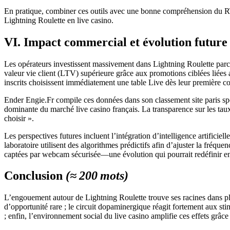
En pratique, combiner ces outils avec une bonne compréhension du RTP (
Lightning Roulette en live casino.
VI. Impact commercial et évolution future
Les opérateurs investissent massivement dans Lightning Roulette parce
valeur vie client (LTV) supérieure grâce aux promotions ciblées liée
inscrits choisissent immédiatement une table Live dès leur première 
Ender Engie.Fr compile ces données dans son classement site paris sport
dominante du marché live casino français. La transparence sur les taux
choisir ».
Les perspectives futures incluent l’intégration d’intelligence artifici
laboratoire utilisent des algorithmes prédictifs afin d’ajuster la fré
captées par webcam sécurisée—une évolution qui pourrait redéfinir enc
Conclusion
(≈ 200 mots)
L’engouement autour de Lightning Roulette trouve ses racines dans plus
d’opportunité rare ; le circuit dopaminergique réagit fortement aux stim
; enfin, l’environnement social du live casino amplifie ces effets grâc