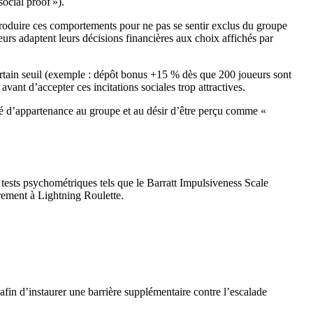
ocial proof »).
eproduire ces comportements pour ne pas se sentir exclus du groupe
rs adaptent leurs décisions financières aux choix affichés par
certain seuil (exemple : dépôt bonus +15 % dès que 200 joueurs sont
vant d’accepter ces incitations sociales trop attractives.
nné d’appartenance au groupe et au désir d’être perçu comme «
tests psychométriques tels que le Barratt Impulsiveness Scale
èrement à Lightning Roulette.
afin d’instaurer une barrière supplémentaire contre l’escalade