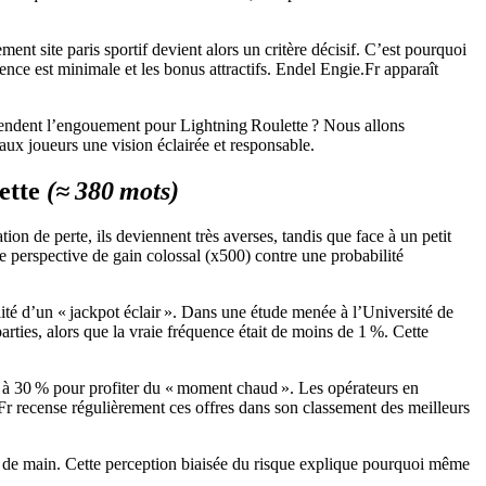
ment site paris sportif devient alors un critère décisif. C’est pourquoi
atence est minimale et les bonus attractifs. Endel Engie.Fr apparaît
-tendent l’engouement pour Lightning Roulette ? Nous allons
r aux joueurs une vision éclairée et responsable.
lette
(≈ 380 mots)
n de perte, ils deviennent très averses, tandis que face à un petit
une perspective de gain colossal (x500) contre une probabilité
ilité d’un « jackpot éclair ». Dans une étude menée à l’Université de
arties, alors que la vraie fréquence était de moins de 1 %. Cette
0 à 30 % pour profiter du « moment chaud ». Les opérateurs en
r recense régulièrement ces offres dans son classement des meilleurs
ée de main. Cette perception biaisée du risque explique pourquoi même