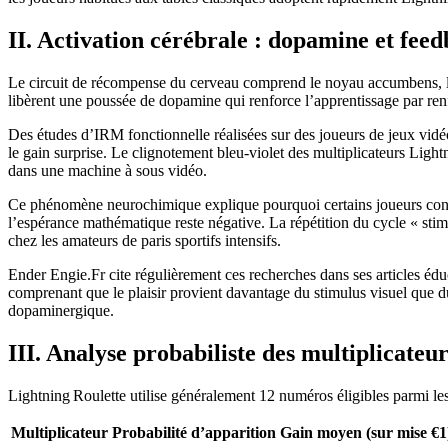
II. Activation cérébrale : dopamine et fee
Le circuit de récompense du cerveau comprend le noyau accumbens, le 
libèrent une poussée de dopamine qui renforce l’apprentissage par ren
Des études d’IRM fonctionnelle réalisées sur des joueurs de jeux vidé
le gain surprise. Le clignotement bleu‑violet des multiplicateurs Lig
dans une machine à sous vidéo.
Ce phénomène neurochimique explique pourquoi certains joueurs contin
l’espérance mathématique reste négative. La répétition du cycle « sti
chez les amateurs de paris sportifs intensifs.
Ender Engie.Fr cite régulièrement ces recherches dans ses articles éduc
comprenant que le plaisir provient davantage du stimulus visuel que du 
dopaminergique.
III. Analyse probabiliste des multiplicateu
Lightning Roulette utilise généralement 12 numéros éligibles parmi les
Multiplicateur
Probabilité d’apparition
Gain moyen (sur mise €1