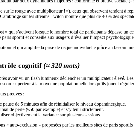
traduit par deux dynamiques majeures : conformité et preuve sociale (« s
e sur le rouge avec multiplicateur ! »), ceux qui observent tendent à r
 Cambridge sur les streams Twitch montre que plus de 40 % des spectateu
st » qui s’activent lorsque le nombre total de participants dépasse un 
paris sportif et conseille aux usagers d’évaluer l’impact psychologique a
otionnel qui amplifie la prise de risque individuelle grâce au besoin i
ntrôle cognitif
(≈ 320 mots)
près avoir vu un flash lumineux déclencher un multiplicateur élevé. Les 
n score supérieur à la moyenne populationnelle lorsqu’ils jouent réguli
eurs preuves :
e pause de 5 minutes afin de réinitialiser le niveau dopaminergique.
mal de perte (€50 par exemple) et s’y tenir strictement.
liser objectivement la variance sur plusieurs sessions.
 « auto‑exclusion » proposées par les meilleurs sites de paris sportifs 