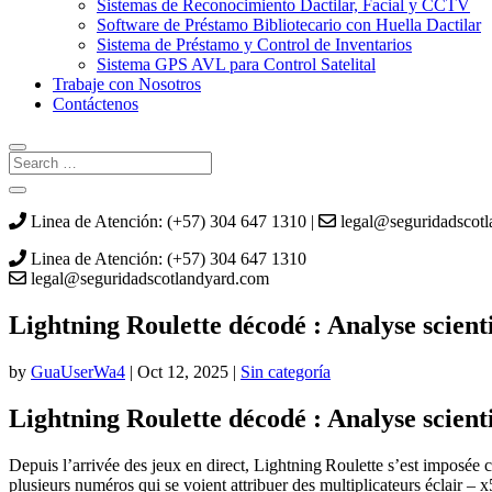
Sistemas de Reconocimiento Dactilar, Facial y CCTV
Software de Préstamo Bibliotecario con Huella Dactilar
Sistema de Préstamo y Control de Inventarios
Sistema GPS AVL para Control Satelital
Trabaje con Nosotros
Contáctenos
Linea de Atención: (+57) 304 647 1310 |
legal@seguridadscot
Linea de Atención: (+57) 304 647 1310
legal@seguridadscotlandyard.com
Lightning Roulette décodé : Analyse scienti
by
GuaUserWa4
|
Oct 12, 2025
|
Sin categoría
Lightning Roulette décodé : Analyse scienti
Depuis l’arrivée des jeux en direct, Lightning Roulette s’est imposée 
plusieurs numéros qui se voient attribuer des multiplicateurs éclair 