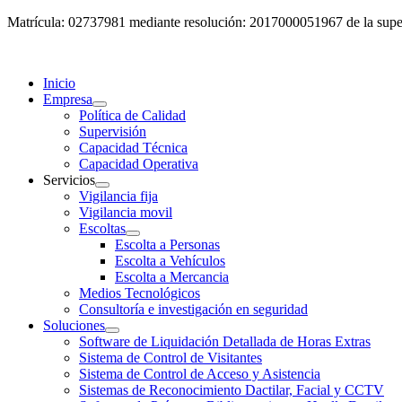
Matrícula: 02737981 mediante resolución: 2017000051967 de la super
Inicio
Empresa
Política de Calidad
Supervisión
Capacidad Técnica
Capacidad Operativa
Servicios
Vigilancia fija
Vigilancia movil
Escoltas
Escolta a Personas
Escolta a Vehículos
Escolta a Mercancia
Medios Tecnológicos
Consultoría e investigación en seguridad
Soluciones
Software de Liquidación Detallada de Horas Extras
Sistema de Control de Visitantes
Sistema de Control de Acceso y Asistencia
Sistemas de Reconocimiento Dactilar, Facial y CCTV