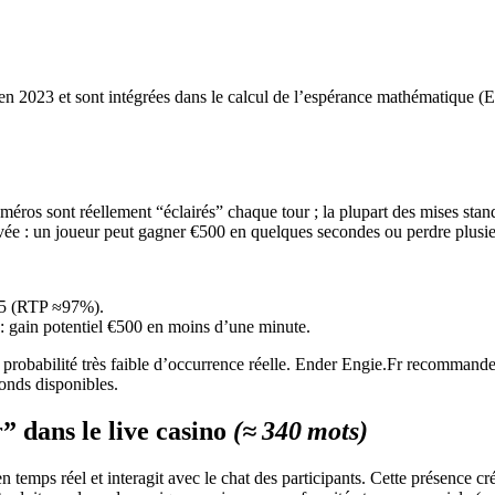
n 2023 et sont intégrées dans le calcul de l’espérance mathématique (E
éros sont réellement “éclairés” chaque tour ; la plupart des mises stan
evée : un joueur peut gagner €500 en quelques secondes ou perdre plusie
 €5 (RTP ≈97%).
: gain potentiel €500 en moins d’une minute.
robabilité très faible d’occurrence réelle. Ender Engie.Fr recommand
fonds disponibles.
r” dans le live casino
(≈ 340 mots)
 temps réel et interagit avec le chat des participants. Cette présence cr