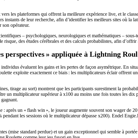
ers les plateformes qui offrent la meilleure expérience live, et le classe
s instants de leur recherche, afin d’identifier les meilleurs sites où la l
r son opérateur.
s scientifiques – psychologiques, neurologiques et mathématiques – sous
e risque, des études cérébrales et des calculs probabilistes, afin d’offri
des perspectives » appliquée à Lightning Rou
ividus évaluent les gains et les pertes de façon asymétrique. En situatio
oulette exploite exactement ce biais : les multiplicateurs éclair offrent 
ines, tirage au sort) montrent que les participants surestiment la probab
tre un multiplicateur supérieur à x100 au moins une fois toutes les dix p
h gagnant.
ble : après un « flash win », le joueur augmente souvent son wager de 2
 pendant les sessions où le multiplicateur dépasse x200). Endel Engie.F
quentes (mise standard perdue) et un gain exceptionnel qui semble à port
ng Roulette comme leur jeu favori en live.