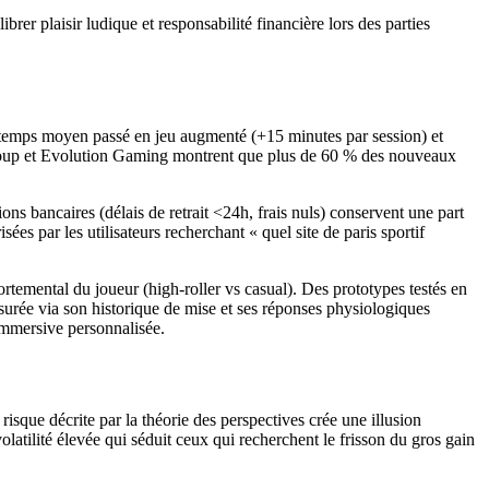
er plaisir ludique et responsabilité financière lors des parties
), temps moyen passé en jeu augmenté (+15 minutes par session) et
n Group et Evolution Gaming montrent que plus de 60 % des nouveaux
ns bancaires (délais de retrait <24h, frais nuls) conservent une part
s par les utilisateurs recherchant « quel site de paris sportif
ortemental du joueur (high‑roller vs casual). Des prototypes testés en
esurée via son historique de mise et ses réponses physiologiques
immersive personnalisée.
sque décrite par la théorie des perspectives crée une illusion
olatilité élevée qui séduit ceux qui recherchent le frisson du gros gain