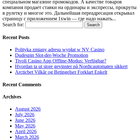
специальном магазине промокодов. А качестве товаров
компания продает ставки на ординары и экспрессы, прокруты
в рулетку и многое это. Дальнейшая переадресация открывал
страницу с приложением 1xwin — где надо нажать...
Search for:
Recent Posts
Polityka zmiany adresu wypłat w NV Casino
Dudespin Slot-der-Woche Promotion
Tivoli Casino App Offline-Modus: Verfügbar?
Hvordan ta ut store gevinster på Nordicautomaten sikkert
Arcticbet Vilkår og Betingelser Forklart Enkelt
Recent Comments
Archives
August 2026
July 2026
June 2026
May 2026
April 2026
March 2026