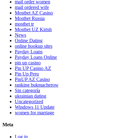
mail order women
mail ordered wife
Mostbet AZ Casino
Mostbet Russia
mostbet tr
Mostbet UZ Kirish
News
Online Dating
online hookup sites
Payday Loans
Payday Loans Online
pin up casino
Pin UP Casino AZ
Pin Up Peru
PinUP AZ Casino
ranking bukmacherow
Sin categoría
ukrainian dating
Uncategorized
Windows 11 Update
women for marriage
Meta
Log in