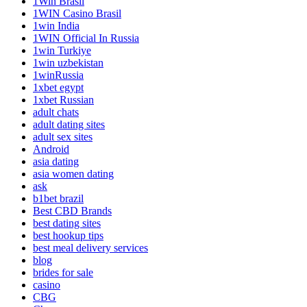
1Win Brasil
1WIN Casino Brasil
1win India
1WIN Official In Russia
1win Turkiye
1win uzbekistan
1winRussia
1xbet egypt
1xbet Russian
adult chats
adult dating sites
adult sex sites
Android
asia dating
asia women dating
ask
b1bet brazil
Best CBD Brands
best dating sites
best hookup tips
best meal delivery services
blog
brides for sale
casino
CBG