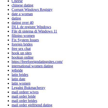
Cheese
chinese dating
Corrupt Windows Registry
date a woman
dating
dating over 40
DLL de registre Windows
File di sistema di Windows 11
filipino women
Fix System Issues
foreign brides
free sex chat
hook up sites
hookup online
https://freeforeigndatingsites.com/
international women dating
jetbride
latin brides
latin date
latin women
Legalni Bukmacherzy
mail ordeer wives
mail order bride
mail order brides
mail order girlfriend dating